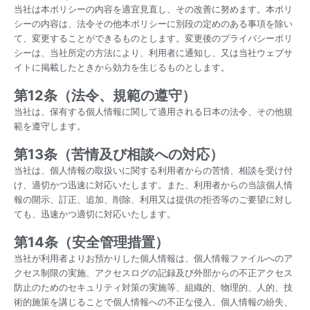
当社は本ポリシーの内容を適宜見直し、その改善に努めます。本ポリ
シーの内容は、法令その他本ポリシーに別段の定めのある事項を除い
て、変更することができるものとします。変更後のプライバシーポリ
シーは、当社所定の方法により、利用者に通知し、又は当社ウェブサ
イトに掲載したときから効力を生じるものとします。
第12条（法令、規範の遵守）
当社は、保有する個人情報に関して適用される日本の法令、その他規
範を遵守します。
第13条（苦情及び相談への対応）
当社は、個人情報の取扱いに関する利用者からの苦情、相談を受け付
け、適切かつ迅速に対応いたします。また、利用者からの当該個人情
報の開示、訂正、追加、削除、利用又は提供の拒否等のご要望に対し
ても、迅速かつ適切に対応いたします。
第14条（安全管理措置）
当社が利用者よりお預かりした個人情報は、個人情報ファイルへのア
クセス制限の実施、アクセスログの記録及び外部からの不正アクセス
防止のためのセキュリティ対策の実施等、組織的、物理的、人的、技
術的施策を講じることで個人情報への不正な侵入、個人情報の紛失、