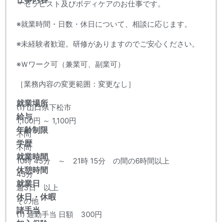
＊セラピスト及びボディケアのお仕事です。
※就業時間・日数・休日について、相談に応じます。
※未経験者歓迎。研修がありますのでご安心ください。
※Ｗワーク可（兼業可、副業可）
［業務内容の変更範囲：変更なし］
就業場所
(1) 山口県下松市
給与
1,100円 ～ 1,100円
年齢制限
不問
学歴
不問
就業時間
10時 45分 ～ 21時 15分 の間の6時間以上
休憩時間
45分
就業日
週3日 以上
休日・休暇
その他
諸手当
(1) 通勤手当 日額 300円