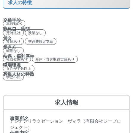
求人の特徴
交通手段
車通勤OK
勤務日・時間
定時退社
残業なし
賃金
昇給あり
交通費規定支給
働き方
転勤なし
待遇・福利厚生
社員登用あり
産休・育休取得実績あり
職場環境
女性が半数以上
募集人材の特徴
学歴不問
求人情報
事業所名
アジアンリラクゼーション ヴィラ（有限会社ジープロ
ジェクト）
仕事内容