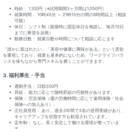
時給： 1,100円（※試用期間3ヶ月間は1,050円）
就業時間： 10時45分 ～ 21時15分の間の6時間以上（相談
可能）
休日： シフト制（面接時に固定休日を相談し、毎月15日
までに希望を反映）
勤務日数： 就業日数や時間について相談に応じます
「誰かに喜ばれたい」「美容や健康に興味がある」という意欲
を重視しており、残業も基本的にないため、ワークライフバラ
ンスを保ちながら専門スキルを磨くことができます。
3. 福利厚生・手当
通勤手当： 日額300円
昇給： 能力に応じて随時昇給の可能性があります。
保険： 労災保険（週の労働時間に応じて雇用保険・社会
保険への加入あり）。
正社員登用： あり。過去3年間で3名の登用実績があり、
キャリアアップを目指す方も歓迎されています。
定年制： なし。長く安定して働ける環境が整っていま
す。