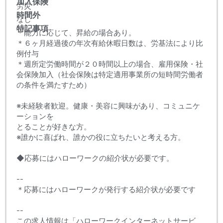
加入保険
労災
時間外
なし
特記事項
＊能力に応じて、昇給の場合あり。
＊６ヶ月経過後の年次有給休暇日数は、労基法により比
例付与
＊週所定労働時間が２０時間以上の場合、雇用保険・社
会保険加入（社会保険は特定適用事業所の短時間労働者
の条件を満たすため）
※未経験者歓迎。健康・美容に興味があり、コミュニケ
ーションを
とることが好きな方。
※誰かに喜ばれ、誰かの役に立ちたいと考える方。
◆応募にはハローワークの紹介状が必要です。
--
＊応募にはハローワークが発行する紹介状が必要です
--
この求人情報は「ハローワークインターネットサービ