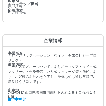
エムステップ担当
採用担当
応募備考
詳細情報
企業情報
事業所名
アジアンリラクゼーション ヴィラ（有限会社ジープロ
ジェクト）
事業内容
サービス業／オールハンドによりボディケア・タイ古式
マッサージ・全身美容・バリ式マッサージ等の施術によ
り、お客様のお疲れをケアし、身体も心も癒し笑顔でお
帰り頂くサロンです。
所在地
742-0417 山口県岩国市周東町下久原２５８０番地１４
URL
gproject.jp