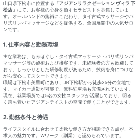
山口県下松市に位置する
「アジアンリラクゼーション ヴィラ 下
松店」
にて、お客様の心身を癒すセラピストを募集していま
す。オールハンドの施術にこだわり、タイ古式マッサージやバ
リ式リンパマッサージなどを提供する、全国展開中の人気サロ
ンです。
1. 仕事内容と勤務環境
主な業務は、もみほぐし・タイ古式マッサージ・バリ式リンパ
マッサージ等の施術および接客です。未経験者の方も歓迎して
おり、しっかりとした研修制度があるため、技術を身につけな
がら安心してスタートできます。
職場は下松市美里町にあり、JR下松駅から徒歩25分の立地で
す。マイカー通勤が可能で、無料駐車場も完備されています。
現在、就業場所では5名の女性スタッフが活躍しており、明る
く落ち着いたアジアンテイストの空間で働くことができます。
2. 勤務条件と待遇
ライフスタイルに合わせて柔軟な働き方が相談できる点が、本
求人の魅力です。Wワーク（副業）も認められています。