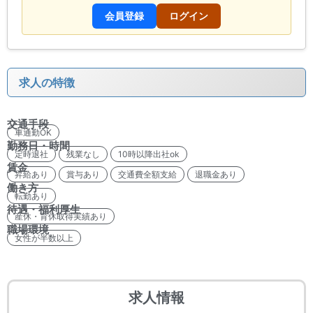
会員登録
ログイン
求人の特徴
交通手段
車通勤OK
勤務日・時間
定時退社
残業なし
10時以降出社ok
賃金
昇給あり
賞与あり
交通費全額支給
退職金あり
働き方
転勤あり
待遇・福利厚生
産休・育休取得実績あり
職場環境
女性が半数以上
求人情報