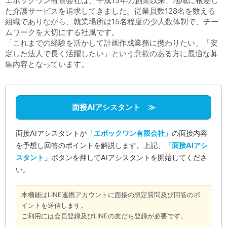
エポックワン有限会社は、平成15年の創業以来、地域に根差し
た介護サービスを追求してきました。従業員数128名を数える
組織でありながら、就業場所は15名程度の少人数体制で、チー
ムワークを大切にする社風です。
「これまでの経験を活かして計画作成業務に携わりたい」「安
定した法人で長く活躍したい」という意欲のある方に最適な募
集内容となっています。
面接AIアシスタント ≫
面接AIアシスタントが
「エポックワン有限会社」
の面接内容
を予想し回答のポイントを解説します。上記、
「面接AIアシ
スタント」
ボタンを押してAIアシスタントを開始してくださ
い。
本機能はLINE連携アカウントに面接の想定質問及び回答のポ
イントを送信します。
ご利用には会員登録及びLINEの友だち登録が必要です。