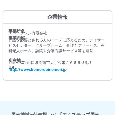
企業情報
事業所名
エポックワン有限会社
事業内容
介護を必要とされる方のニーズに応えるため、デイサー
ビスセンター、グループホーム、介護予防サービス、有
料老人ホーム、訪問系介護看護サービス等を運営
所在地
745-0801 山口県周南市大字久米２６６５番地７
URL
http://www.komorebinomori.jp
周南地域
仕事探
「エムステップ周南」
の
しなら