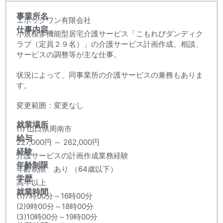
事業所名
エポックワン有限会社
仕事内容
小規模多機能型居宅介護サービス「こもれびダンディク
ラブ（定員２９名）」の介護サービス計画作成、相談、
サービスの調整等が主な仕事。
状況によって、同事業所の介護サービスの兼務もありま
す。
変更範囲：変更なし
就業場所
(1) 山口県周南市
給与
227,000円 ～ 262,000円
経験
介護サービスの計画作成業務経験
年齢制限
年齢制限 あり （64歳以下）
学歴
高卒以上
就業時間
(1)7時00分～16時00分
(2)9時00分～18時00分
(3)10時00分～19時00分