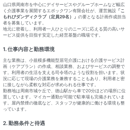
山口県周南市を中心にデイサービスやグループホームなど幅広
く介護事業を展開するエポックワン有限会社が、運営施設
「こ
もれびダンディクラブ（定員29名）」
の要となる計画作成担当
者を募集しています。
地元に密着し、利用者一人ひとりのニーズに応える質の高いサ
ービス提供を目指す安定した経営基盤の職場です。
1. 仕事内容と勤務環境
主な業務は、小規模多機能型居宅介護における介護サービス計
画（ケアプラン）の作成、相談業務、およびサービスの調整で
す。利用者の生活を支える司令塔のような役割を担います。状
況に応じて現場の介護業務を兼務することもあり、利用者と密
に接しながら柔軟な対応が求められる仕事です。
勤務地は周南市城ケ丘で、徳山駅から車で20分ほどの場所に位
置しています。マイカー通勤が可能で駐車場も完備されていま
す。屋内禁煙の徹底など、スタッフが健康的に働ける環境も整
っています。
2. 勤務条件と待遇