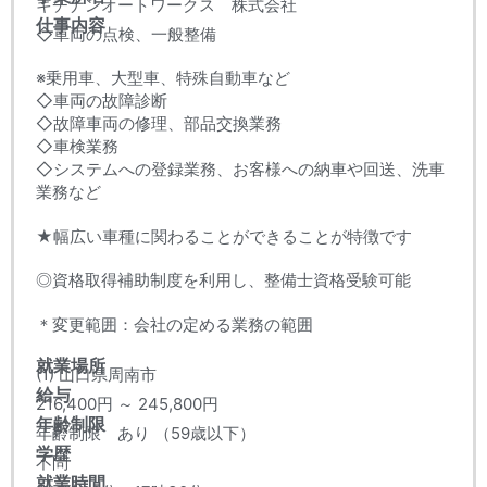
キチナンオートワークス 株式会社
仕事内容
◇車両の点検、一般整備
※乗用車、大型車、特殊自動車など
◇車両の故障診断
◇故障車両の修理、部品交換業務
◇車検業務
◇システムへの登録業務、お客様への納車や回送、洗車
業務など
★幅広い車種に関わることができることが特徴です
◎資格取得補助制度を利用し、整備士資格受験可能
＊変更範囲：会社の定める業務の範囲
就業場所
(1) 山口県周南市
給与
216,400円 ～ 245,800円
年齢制限
年齢制限 あり （59歳以下）
学歴
不問
就業時間