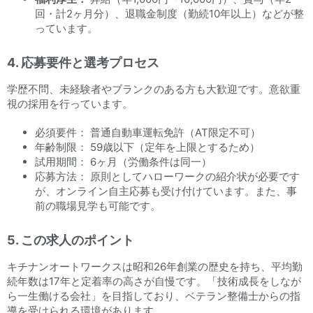
回・計2ヶ月分）、退職金制度（勤続10年以上）などが整
っています。
4. 応募要件と選考プロセス
学歴不問、未経験者やブランクのある方も大歓迎です。意欲重
視の採用を行っています。
必須要件： 普通自動車運転免許（AT限定不可）
年齢制限： 59歳以下（定年を上限とするため）
試用期間： 6ヶ月（労働条件は同一）
応募方法： 原則としてハローワークの紹介状が必要です
が、オンライン自主応募も受け付けています。また、事
前の職場見学も可能です。
5. この求人のポイント
キチナンオートワークスは昭和26年創業の歴史を持ち、平均勤
続年数は17年と定着率の高さが自慢です。「技術成長をしなが
ら一生働ける会社」を目指しており、ベテラン整備士からの指
導を受けられる環境があります。