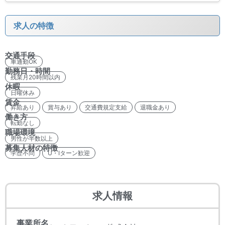
求人の特徴
交通手段
車通勤OK
勤務日・時間
残業月20時間以内
休暇
日曜休み
賃金
昇給あり
賞与あり
交通費規定支給
退職金あり
働き方
転勤なし
職場環境
男性が半数以上
募集人材の特徴
学歴不問
U・Iターン歓迎
求人情報
事業所名