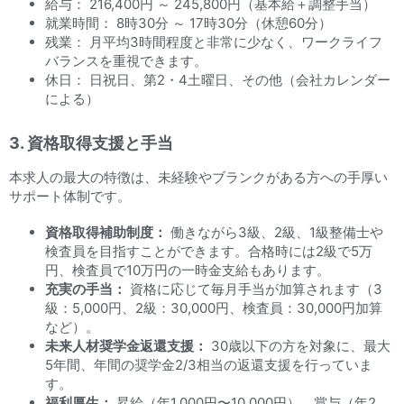
給与： 216,400円 ～ 245,800円（基本給＋調整手当）
就業時間： 8時30分 ～ 17時30分（休憩60分）
残業： 月平均3時間程度と非常に少なく、ワークライフ
バランスを重視できます。
休日： 日祝日、第2・4土曜日、その他（会社カレンダー
による）
3. 資格取得支援と手当
本求人の最大の特徴は、未経験やブランクがある方への手厚い
サポート体制です。
資格取得補助制度：
働きながら3級、2級、1級整備士や
検査員を目指すことができます。合格時には2級で5万
円、検査員で10万円の一時金支給もあります。
充実の手当：
資格に応じて毎月手当が加算されます（3
級：5,000円、2級：30,000円、検査員：30,000円加算
など）。
未来人材奨学金返還支援：
30歳以下の方を対象に、最大
5年間、年間の奨学金2/3相当の返還支援を行っていま
す。
福利厚生：
昇給（年1,000円〜10,000円）、賞与（年2