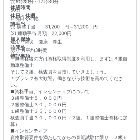
(1)8時30分～17時30分
休憩時間
60分
休日・休暇
日祝日その他
諸手当
(1) 調整手当 31,200 円～31,200 円
(2) 通勤手当 月額 22,000円
加入保険
雇用 労災 健康 厚生
時間外
あり 月平均3時間
特記事項
＊無資格者の方は資格取得制度を利用し、まずは３級自
動車整備士
そして２級、検査員を目指していきましょう。
＊ブランク有大歓迎。働きながら技術を高めてくださ
い。
■資格手当、インセンティブについて
３級整備士５，０００円
２級整備士３０，０００円
１級整備士３５，０００円
検査員手当３０，０００円（２級、１級整備士資格に加
算）
■インセンティブ
資格取得要件を満たしてからの直近試験に限り、２級５