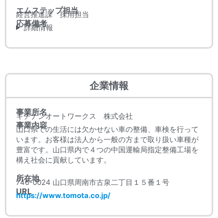
エムステップ担当
経営推進課 採用担当
応募備考
詳細情報
企業情報
事業所名
キチナンオートワークス 株式会社
事業内容
山口県での生活には欠かせない車の整備、車検を行って
います。お客様は法人から一般の方まで取り扱い車種が
豊富です。山口県内で４つの中国運輸局指定整備工場を
構え社会に貢献しています。
所在地
746-0024 山口県周南市古泉二丁目１５番１号
URL
https://www.tomota.co.jp/