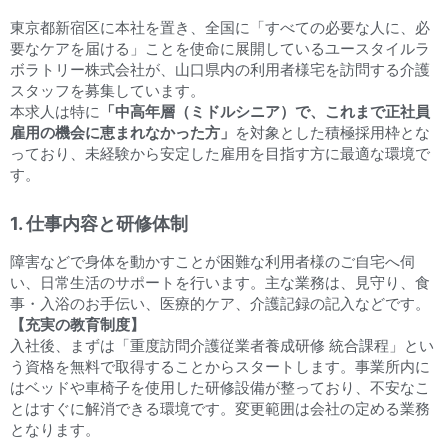
東京都新宿区に本社を置き、全国に「すべての必要な人に、必
要なケアを届ける」ことを使命に展開しているユースタイルラ
ボラトリー株式会社が、山口県内の利用者様宅を訪問する介護
スタッフを募集しています。
本求人は特に
「中高年層（ミドルシニア）で、これまで正社員
雇用の機会に恵まれなかった方」
を対象とした積極採用枠とな
っており、未経験から安定した雇用を目指す方に最適な環境で
す。
1. 仕事内容と研修体制
障害などで身体を動かすことが困難な利用者様のご自宅へ伺
い、日常生活のサポートを行います。主な業務は、見守り、食
事・入浴のお手伝い、医療的ケア、介護記録の記入などです。
【充実の教育制度】
入社後、まずは「重度訪問介護従業者養成研修 統合課程」とい
う資格を無料で取得することからスタートします。事業所内に
はベッドや車椅子を使用した研修設備が整っており、不安なこ
とはすぐに解消できる環境です。変更範囲は会社の定める業務
となります。