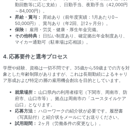
勤回数等に応じ支給）、日勤手当、夜勤手当（42,000円
～84,000円）。
昇給・賞与：
昇給あり（前年度実績：1月あたり0～
50,000円）、賞与あり（年2回、計2ヶ月分）。
保険：
雇用・労災・健康・厚生年金完備。
その他特典：
日払い制度あり、確定拠出年金制度あり、
マイカー通勤可（駐車場は応相談）。
4. 応募要件と選考プロセス
学歴や経験、資格は一切不問です。35歳から59歳までの方を対
象とした年齢制限がありますが、これは長期勤続によるキャリ
ア形成および特定の層の雇用機会創出を目的としています。
就業場所：
山口県内の利用者様宅（下関市、周南市、防
府市、山口市等）。拠点は周南市の「ユースタイルケア
山口」となります。
応募方法：
ハローワークの紹介状が必要です。履歴書
（写真貼付）と紹介状をメールにてお送りください。
試用期間：
2ヶ月（労働条件の変更なし）。