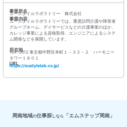
事業所名
ユースタイルラボラトリー 株式会社
事業内容
ユースタイルラボラトリーでは、重度訪問介護や障害者
グループホーム、デイサービスなどの介護事業のほか、
カレッジ事業による資格取得、エンジニアによるシステ
ム開発などを展開しています。
所在地
164-0012 東京都中野区本町１－３２－２ ハーモニー
タワー１８０１
URL
https://eustylelab.co.jp/
周南地域
仕事探
「エムステップ周南」
の
しなら