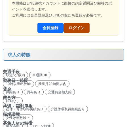
本機能はLINE連携アカウントに面接の想定質問及び回答のポ
イントを送信します。
ご利用には会員登録及びLINEの友だち登録が必要です。
会員登録
ログイン
求人の特徴
交通手段
駅近5分以内
車通勤OK
勤務日・時間
10時以降出社ok
残業月20時間以内
賃金
昇給あり
賞与あり
交通費全額支給
働き方
転勤なし
待遇・福利厚生
産休・育休取得実績あり
介護休暇取得実績あり
職場環境
女性が半数以上
募集人材の特徴
学歴不問
U・Iターン歓迎