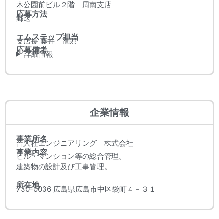
木公園前ビル２階 周南支店
応募方法
郵送
エムステップ担当
支店長 藤井 龍郎
応募備考
詳細情報
企業情報
事業所名
合人社エンジニアリング 株式会社
事業内容
ビル・マンション等の総合管理。
建築物の設計及び工事管理。
所在地
730-0036 広島県広島市中区袋町４－３１