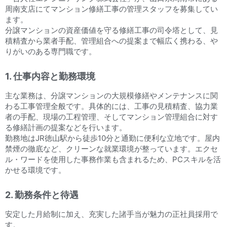
周南支店にてマンション修繕工事の管理スタッフを募集してい
ます。
分譲マンションの資産価値を守る修繕工事の司令塔として、見
積精査から業者手配、管理組合への提案まで幅広く携わる、や
りがいのある専門職です。
1. 仕事内容と勤務環境
主な業務は、分譲マンションの大規模修繕やメンテナンスに関
わる工事管理全般です。具体的には、工事の見積精査、協力業
者の手配、現場の工程管理、そしてマンション管理組合に対す
る修繕計画の提案などを行います。
勤務地はJR徳山駅から徒歩10分と通勤に便利な立地です。屋内
禁煙の徹底など、クリーンな就業環境が整っています。エクセ
ル・ワードを使用した事務作業も含まれるため、PCスキルを活
かせる環境です。
2. 勤務条件と待遇
安定した月給制に加え、充実した諸手当が魅力の正社員採用で
す。