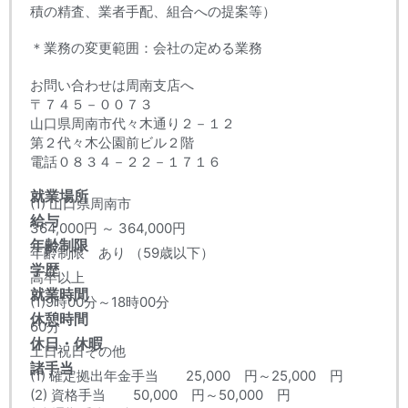
積の精査、業者手配、組合への提案等）
＊業務の変更範囲：会社の定める業務
お問い合わせは周南支店へ
〒７４５－００７３
山口県周南市代々木通り２－１２
第２代々木公園前ビル２階
電話０８３４－２２－１７１６
就業場所
(1) 山口県周南市
給与
364,000円 ～ 364,000円
年齢制限
年齢制限 あり （59歳以下）
学歴
高卒以上
就業時間
(1)9時00分～18時00分
休憩時間
60分
休日・休暇
土日祝日その他
諸手当
(1) 確定拠出年金手当 25,000 円～25,000 円
(2) 資格手当 50,000 円～50,000 円