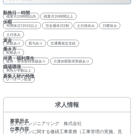
勤務日・時間
残業月20時間以内
残業月20時間以上
休暇
年間休日120日以上
完全週休2日制
土日祝休み
日曜休み
土日休み
賃金
昇給あり
賞与あり
交通費規定支給
働き方
転勤あり
待遇・福利厚生
産休・育休取得実績あり
介護休暇取得実績あり
職場環境
男性が半数以上
募集人材の特徴
U・Iターン歓迎
求人情報
事業所名
合人社エンジニアリング 株式会社
仕事内容
マンションに関する修繕工事業務（工事管理の実施、見