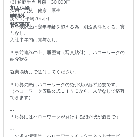
(3) 通勤手当 月額 30,000円
加入保険
雇用 労災 健康 厚生
時間外
あり 月平均20時間
特記事項
６０歳以上は定年年齢を超える為、別途条件とする。賞
与なし。
入社半年間は賞与なし。
＊事前連絡の上、履歴書（写真貼付）、ハローワークの
紹介状を
就業場所まで送付してください。
＊応募の際はハローワークの紹介状が必ず必要です。
（ハローワーク広島公式ＬＩＮＥから、来所なしで応募
できます）
--
＊応募にはハローワークが発行する紹介状が必要です
--
この求人情報は「ハローワークインターネットサービ