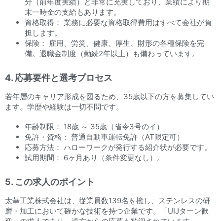
分（前年度実績）と非常に充実しており、業績により期
末一時金の支給もあります。
資格取得： 業務に必要な資格取得費用はすべて会社が負
担します。
保険： 雇用、労災、健康、厚生、財形の各種保険を完
備。退職金制度（勤続2年以上）も備わっています。
4. 応募要件と選考プロセス
若年層のキャリア形成を図るため、35歳以下の方を募集してい
ます。学歴や経験は一切不問です。
年齢制限： 18歳 ～ 35歳（省令3号のイ）
免許・資格： 普通自動車運転免許（AT限定可）
応募方法： ハローワークが発行する紹介状が必要です。
試用期間： 6ヶ月あり（条件変更なし）。
5. この求人のポイント
太華工業株式会社は、従業員数139名を擁し、ステンレスの研
磨・加工において確かな技術を持つ企業です。「UIJターン歓