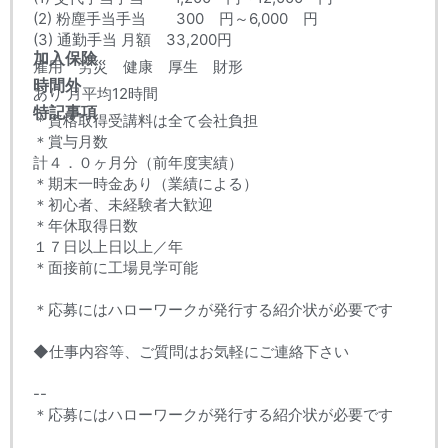
(2) 粉塵手当手当 300 円～6,000 円
(3) 通勤手当 月額 33,200円
加入保険
雇用 労災 健康 厚生 財形
時間外
あり 月平均12時間
特記事項
＊資格取得受講料は全て会社負担
＊賞与月数
計４．０ヶ月分（前年度実績）
＊期末一時金あり（業績による）
＊初心者、未経験者大歓迎
＊年休取得日数
１７日以上日以上／年
＊面接前に工場見学可能
＊応募にはハローワークが発行する紹介状が必要です
◆仕事内容等、ご質問はお気軽にご連絡下さい
--
＊応募にはハローワークが発行する紹介状が必要です