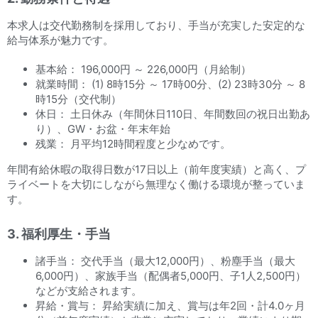
本求人は交代勤務制を採用しており、手当が充実した安定的な
給与体系が魅力です。
基本給： 196,000円 ～ 226,000円（月給制）
就業時間： (1) 8時15分 ～ 17時00分、(2) 23時30分 ～ 8
時15分（交代制）
休日： 土日休み（年間休日110日、年間数回の祝日出勤あ
り）、GW・お盆・年末年始
残業： 月平均12時間程度と少なめです。
年間有給休暇の取得日数が17日以上（前年度実績）と高く、プ
ライベートを大切にしながら無理なく働ける環境が整っていま
す。
3. 福利厚生・手当
諸手当： 交代手当（最大12,000円）、粉塵手当（最大
6,000円）、家族手当（配偶者5,000円、子1人2,500円）
などが支給されます。
昇給・賞与： 昇給実績に加え、賞与は年2回・計4.0ヶ月