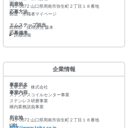
面接地
745-0072 山口県周南市弥生町２丁目１８番地
応募方法
郵送 求職者マイページ
エムステップ担当
総務部 採用担当 森本
応募備考
詳細情報
企業情報
事業所名
太華工業 株式会社
事業内容
ステンレスコイルセンター事業
ステンレス研磨事業
構内業務請負事業
所在地
745-0072 山口県周南市弥生町２丁目１８番地
URL
http://www.taika.co.jp