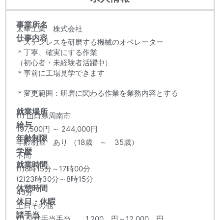
事業所名
太華工業 株式会社
仕事内容
＊ステンレスを研磨する機械のオペレーター
＊丁寧、確実にする作業
（初心者・未経験者活躍中）
＊事前に工場見学できます
＊変更範囲：研磨に関わる作業を業務内容とする
就業場所
(1) 山口県周南市
給与
197,500円 ～ 244,000円
年齢制限
年齢制限 あり （18歳 ～ 35歳）
学歴
不問
就業時間
(1)8時15分～17時00分
(2)23時30分～8時15分
休憩時間
45分
休日・休暇
土日その他
諸手当
(1) 交代手当手当 1,200 円～12,000 円