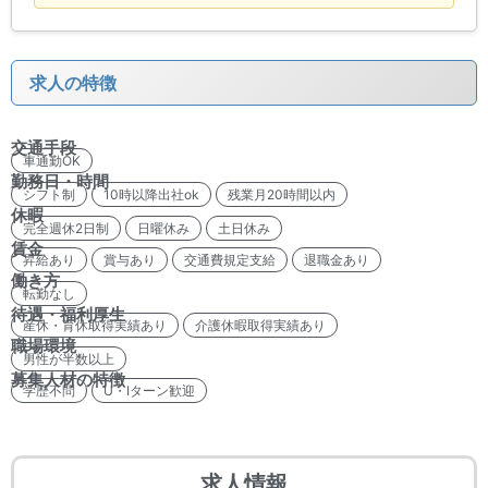
求人の特徴
交通手段
車通勤OK
勤務日・時間
シフト制
10時以降出社ok
残業月20時間以内
休暇
完全週休2日制
日曜休み
土日休み
賃金
昇給あり
賞与あり
交通費規定支給
退職金あり
働き方
転勤なし
待遇・福利厚生
産休・育休取得実績あり
介護休暇取得実績あり
職場環境
男性が半数以上
募集人材の特徴
学歴不問
U・Iターン歓迎
求人情報