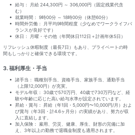
給与： 月給 244,300円 ～ 306,000円（固定残業代含
む）
就業時間： 9時00分 ～ 18時00分（休憩60分）
時間外労働： 月平均9時間程度（少なめでワークライフバ
ランスが良好です）
休日： 月曜・その他（年間休日112日＋計画年休5日）
リフレッシュ休暇制度（最長7日）もあり、プライベートの時
間もしっかりと確保できる環境です。
3. 福利厚生・手当
諸手当： 職種別手当、資格手当、家族手当、通勤手当
（上限12,000円）が充実。
モデル年収： 30歳で570万円、40歳で730万円など、経
験や年齢に応じた高い給与水準が設定されています。
昇給・賞与： 昇給（年1回・5,000円〜10,000円/月）およ
び賞与（年3回・計4.6ヶ月分）の実績があり、努力が収
入に直結します。
加入保険： 雇用、労災、健康、厚生、財形の完備に加
え、3年以上の勤務で退職金制度も適用されます。