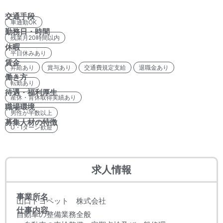
交通手段
車通勤OK
勤務日・時間
残業月20時間以内
休暇
平日休みあり
賃金
昇給あり
賞与あり
交通費規定支給
退職金あり
働き方
転勤あり
待遇・福利厚生
産休・育休取得実績あり
職場環境
男性が半数以上
募集人材の特徴
U・Iターン歓迎
求人情報
事業所名
山口トヨペット 株式会社
仕事内容
自動車の整備業務全般