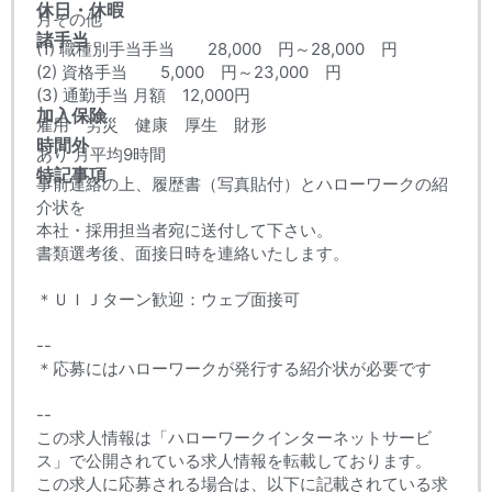
休日・休暇
月その他
諸手当
(1) 職種別手当手当 28,000 円～28,000 円
(2) 資格手当 5,000 円～23,000 円
(3) 通勤手当 月額 12,000円
加入保険
雇用 労災 健康 厚生 財形
時間外
あり 月平均9時間
特記事項
事前連絡の上、履歴書（写真貼付）とハローワークの紹
介状を
本社・採用担当者宛に送付して下さい。
書類選考後、面接日時を連絡いたします。
＊ＵＩＪターン歓迎：ウェブ面接可
--
＊応募にはハローワークが発行する紹介状が必要です
--
この求人情報は「ハローワークインターネットサービ
ス」で公開されている求人情報を転載しております。
この求人に応募される場合は、以下に記載されている求