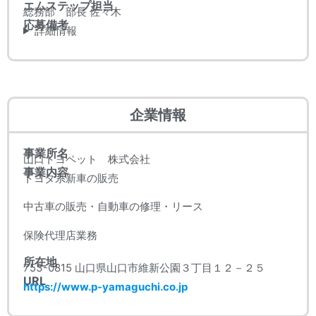
エムステップ担当
総務部 部長 佐々木
応募備考
詳細情報
企業情報
事業所名
山口トヨペット 株式会社
事業内容
トヨタ系新車の販売
中古車の販売・自動車の修理・リース
保険代理店業務
所在地
753-0815 山口県山口市維新公園３丁目１２－２５
URL
https://www.p-yamaguchi.co.jp