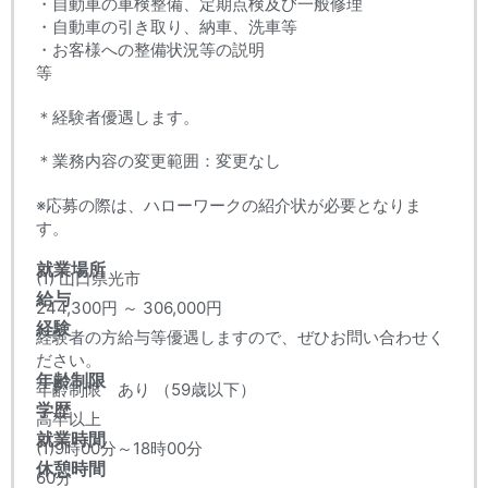
・自動車の車検整備、定期点検及び一般修理
・自動車の引き取り、納車、洗車等
・お客様への整備状況等の説明
等
＊経験者優遇します。
＊業務内容の変更範囲：変更なし
※応募の際は、ハローワークの紹介状が必要となりま
す。
就業場所
(1) 山口県光市
給与
244,300円 ～ 306,000円
経験
経験者の方給与等優遇しますので、ぜひお問い合わせく
ださい。
年齢制限
年齢制限 あり （59歳以下）
学歴
高卒以上
就業時間
(1)9時00分～18時00分
休憩時間
60分