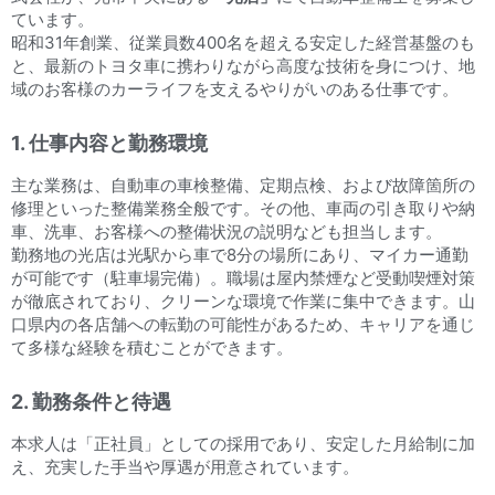
ています。
昭和31年創業、従業員数400名を超える安定した経営基盤のも
と、最新のトヨタ車に携わりながら高度な技術を身につけ、地
域のお客様のカーライフを支えるやりがいのある仕事です。
1. 仕事内容と勤務環境
主な業務は、自動車の車検整備、定期点検、および故障箇所の
修理といった整備業務全般です。その他、車両の引き取りや納
車、洗車、お客様への整備状況の説明なども担当します。
勤務地の光店は光駅から車で8分の場所にあり、マイカー通勤
が可能です（駐車場完備）。職場は屋内禁煙など受動喫煙対策
が徹底されており、クリーンな環境で作業に集中できます。山
口県内の各店舗への転勤の可能性があるため、キャリアを通じ
て多様な経験を積むことができます。
2. 勤務条件と待遇
本求人は「正社員」としての採用であり、安定した月給制に加
え、充実した手当や厚遇が用意されています。