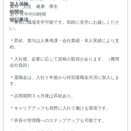
加入保険
雇用 労災 健康 厚生
時間外
あり 月平均10時間
特記事項
＊事前に職場見学可能です。気軽に見学にお越しくださ
い。
＊昇給、賞与は人事考課・会社業績・本人実績により支
給。
＊入社後、必要に応じて資格の取得があります。（費用
会社負担）
＊退職金は、入社１年後から特別退職金共済に加入しま
す。
＊試用期間３ヵ月後は昇給あり。
＊キャリアアップも視野に入れて働ける環境です。
＊班長や管理職へのステップアップも可能です。