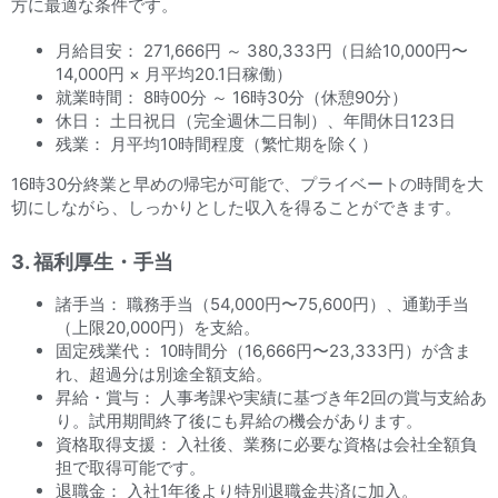
方に最適な条件です。
月給目安： 271,666円 ～ 380,333円（日給10,000円〜
14,000円 × 月平均20.1日稼働）
就業時間： 8時00分 ～ 16時30分（休憩90分）
休日： 土日祝日（完全週休二日制）、年間休日123日
残業： 月平均10時間程度（繁忙期を除く）
16時30分終業と早めの帰宅が可能で、プライベートの時間を大
切にしながら、しっかりとした収入を得ることができます。
3. 福利厚生・手当
諸手当： 職務手当（54,000円〜75,600円）、通勤手当
（上限20,000円）を支給。
固定残業代： 10時間分（16,666円〜23,333円）が含ま
れ、超過分は別途全額支給。
昇給・賞与： 人事考課や実績に基づき年2回の賞与支給あ
り。試用期間終了後にも昇給の機会があります。
資格取得支援： 入社後、業務に必要な資格は会社全額負
担で取得可能です。
退職金： 入社1年後より特別退職金共済に加入。