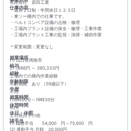
有限会社 原田工業
仕事内容
・週休２日制・年間休日１２３日
・東ソー構内での仕事です。
・ベルトコンベア設備の点検・修理
・工場内プラント設備の保全・修理・工事作業
・工場内プラント工事の監視・清掃・補助作業
＊変更範囲：変更なし
就業場所
(1) 山口県周南市
給与
271,666円 ～ 380,333円
経験
工場内での構内作業経験
年齢制限
年齢制限 あり （59歳以下）
学歴
不問
就業時間
(1)8時00分～16時30分
休憩時間
90分
休日・休暇
土日祝日その他
諸手当
(1) 職務手当 54,000 円～75,600 円
(2) 通勤手当 月額 20,000円