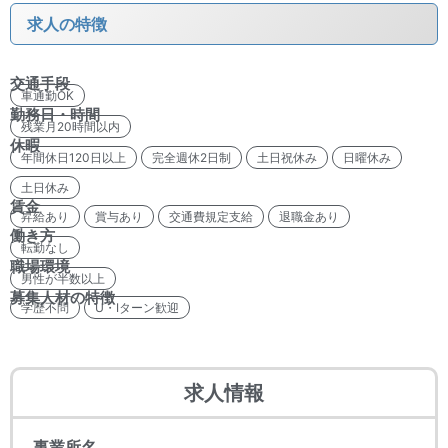
求人の特徴
交通手段
車通勤OK
勤務日・時間
残業月20時間以内
休暇
年間休日120日以上
完全週休2日制
土日祝休み
日曜休み
土日休み
賃金
昇給あり
賞与あり
交通費規定支給
退職金あり
働き方
転勤なし
職場環境
男性が半数以上
募集人材の特徴
学歴不問
U・Iターン歓迎
求人情報
事業所名