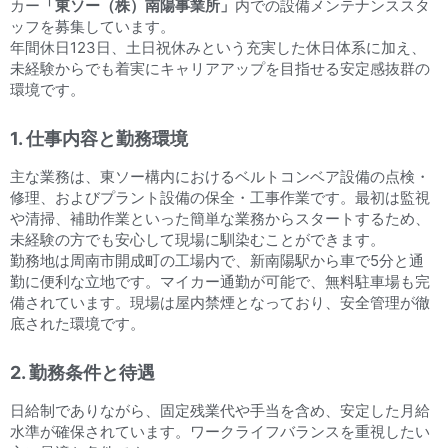
カー
「東ソー（株）南陽事業所」
内での設備メンテナンススタ
ッフを募集しています。
年間休日123日、土日祝休みという充実した休日体系に加え、
未経験からでも着実にキャリアアップを目指せる安定感抜群の
環境です。
1. 仕事内容と勤務環境
主な業務は、東ソー構内におけるベルトコンベア設備の点検・
修理、およびプラント設備の保全・工事作業です。最初は監視
や清掃、補助作業といった簡単な業務からスタートするため、
未経験の方でも安心して現場に馴染むことができます。
勤務地は周南市開成町の工場内で、新南陽駅から車で5分と通
勤に便利な立地です。マイカー通勤が可能で、無料駐車場も完
備されています。現場は屋内禁煙となっており、安全管理が徹
底された環境です。
2. 勤務条件と待遇
日給制でありながら、固定残業代や手当を含め、安定した月給
水準が確保されています。ワークライフバランスを重視したい