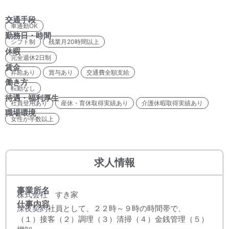
交通手段
車通勤OK
勤務日・時間
シフト制
残業月20時間以上
休暇
完全週休2日制
賃金
昇給あり
賞与あり
交通費全額支給
働き方
転勤なし
待遇・福利厚生
社員登用あり
産休・育休取得実績あり
介護休暇取得実績あり
職場環境
女性が半数以上
求人情報
事業所名
株式会社 すき家
仕事内容
深夜契約社員として、２２時～９時の時間帯で、
（１）接客（２）調理（３）清掃（４）金銭管理（５）