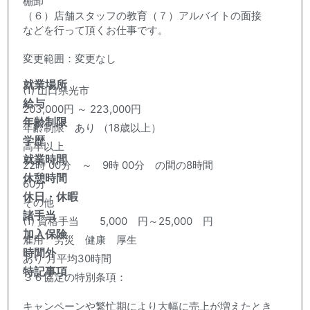
棚卸
（６）店舗スタッフの教育（７）アルバイトの面接
などを行って頂くお仕事です。
変更範囲：変更なし
就業場所
(1) 山口県光市
給与
203,000円 ～ 223,000円
年齢制限
年齢制限 あり （18歳以上）
学歴
高卒以上
就業時間
22時 00分 ～ 9時 00分 の間の8時間
休憩時間
60分
休日・休暇
その他
諸手当
(1) 資格手当 5,000 円～25,000 円
加入保険
雇用 労災 健康 厚生
時間外
あり 月平均30時間
特記事項
３６協定の特別条項：
キャンペーンや繁忙期により大幅に売上が増えたとき