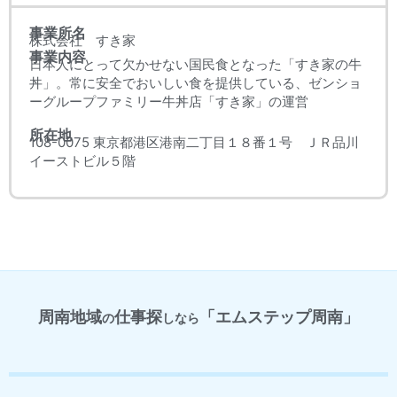
事業所名
株式会社 すき家
事業内容
日本人にとって欠かせない国民食となった「すき家の牛
丼」。常に安全でおいしい食を提供している、ゼンショ
ーグループファミリー牛丼店「すき家」の運営
所在地
108-0075 東京都港区港南二丁目１８番１号 ＪＲ品川
イーストビル５階
周南地域
仕事探
「エムステップ周南」
の
しなら