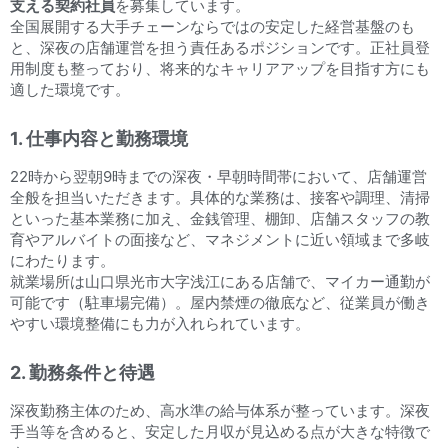
支える契約社員
を募集しています。
全国展開する大手チェーンならではの安定した経営基盤のも
と、深夜の店舗運営を担う責任あるポジションです。正社員登
用制度も整っており、将来的なキャリアアップを目指す方にも
適した環境です。
1. 仕事内容と勤務環境
22時から翌朝9時までの深夜・早朝時間帯において、店舗運営
全般を担当いただきます。具体的な業務は、接客や調理、清掃
といった基本業務に加え、金銭管理、棚卸、店舗スタッフの教
育やアルバイトの面接など、マネジメントに近い領域まで多岐
にわたります。
就業場所は山口県光市大字浅江にある店舗で、マイカー通勤が
可能です（駐車場完備）。屋内禁煙の徹底など、従業員が働き
やすい環境整備にも力が入れられています。
2. 勤務条件と待遇
深夜勤務主体のため、高水準の給与体系が整っています。深夜
手当等を含めると、安定した月収が見込める点が大きな特徴で