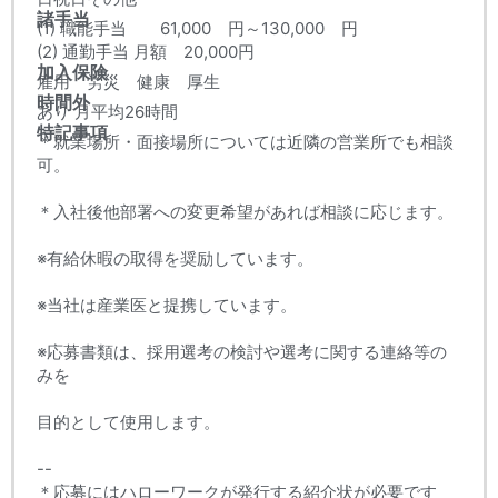
諸手当
(1) 職能手当 61,000 円～130,000 円
(2) 通勤手当 月額 20,000円
加入保険
雇用 労災 健康 厚生
時間外
あり 月平均26時間
特記事項
＊就業場所・面接場所については近隣の営業所でも相談
可。
＊入社後他部署への変更希望があれば相談に応じます。
※有給休暇の取得を奨励しています。
※当社は産業医と提携しています。
※応募書類は、採用選考の検討や選考に関する連絡等の
みを
目的として使用します。
--
＊応募にはハローワークが発行する紹介状が必要です