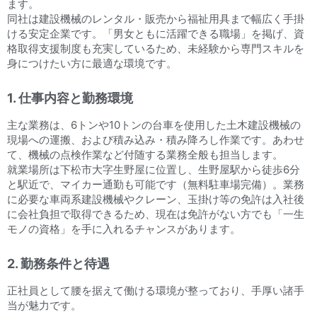
ます。
同社は建設機械のレンタル・販売から福祉用具まで幅広く手掛
ける安定企業です。「男女ともに活躍できる職場」を掲げ、資
格取得支援制度も充実しているため、未経験から専門スキルを
身につけたい方に最適な環境です。
1. 仕事内容と勤務環境
主な業務は、6トンや10トンの台車を使用した土木建設機械の
現場への運搬、および積み込み・積み降ろし作業です。あわせ
て、機械の点検作業など付随する業務全般も担当します。
就業場所は下松市大字生野屋に位置し、生野屋駅から徒歩6分
と駅近で、マイカー通勤も可能です（無料駐車場完備）。業務
に必要な車両系建設機械やクレーン、玉掛け等の免許は入社後
に会社負担で取得できるため、現在は免許がない方でも「一生
モノの資格」を手に入れるチャンスがあります。
2. 勤務条件と待遇
正社員として腰を据えて働ける環境が整っており、手厚い諸手
当が魅力です。