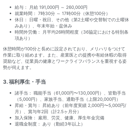
給与： 月給 191,000円 ～ 260,000円
就業時間： 7時30分 ～ 17時00分（休憩100分）
休日： 日曜・祝日、その他（第2土曜や交替制での土曜休
みあり）、年末年始・盆休み
時間外労働： 月平均26時間程度（36協定における特別条
項あり）
休憩時間が100分と長めに設定されており、メリハリをつけて
作業に取り組めます。また、産業医との提携や有給休暇の取得
奨励など、従業員の健康とワークライフバランスを重視する姿
勢が伺えます。
3. 福利厚生・手当
諸手当： 職能手当（61,000円〜130,000円）、皆勤手当
（5,000円）、家族手当、通勤手当（上限20,000円）
昇給・賞与： 昇給あり（前年度実績 2,000円〜5,000円/
月）、賞与年2回（計2.5ヶ月分）
加入保険： 雇用、労災、健康、厚生年金完備
退職金制度： あり（勤続3年以上）