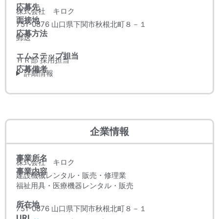
応募先
株式会社 キロク
面接地
751-0876 山口県下関市秋根北町８－１
応募方法
郵送
エムステップ担当
ＨＲ部 採用担当
応募備考
詳細情報
企業情報
事業所名
株式会社 キロク
事業内容
建設機械レンタル・販売・修理業
福祉用具・医療機器レンタル・販売
所在地
751-0876 山口県下関市秋根北町８－１
URL