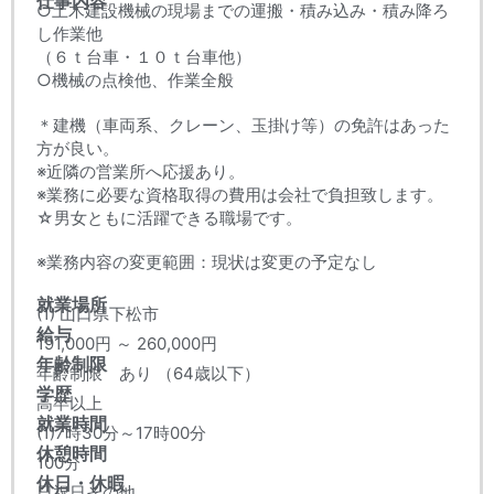
仕事内容
○土木建設機械の現場までの運搬・積み込み・積み降ろ
し作業他
（６ｔ台車・１０ｔ台車他）
○機械の点検他、作業全般
＊建機（車両系、クレーン、玉掛け等）の免許はあった
方が良い。
※近隣の営業所へ応援あり。
※業務に必要な資格取得の費用は会社で負担致します。
☆男女ともに活躍できる職場です。
※業務内容の変更範囲：現状は変更の予定なし
就業場所
(1) 山口県下松市
給与
191,000円 ～ 260,000円
年齢制限
年齢制限 あり （64歳以下）
学歴
高卒以上
就業時間
(1)7時30分～17時00分
休憩時間
100分
休日・休暇
日祝日その他