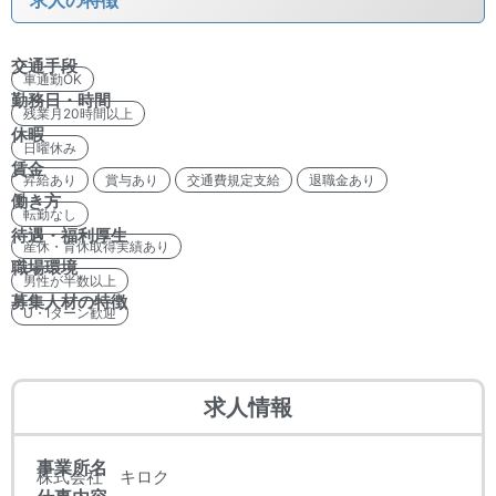
求人の特徴
交通手段
車通勤OK
勤務日・時間
残業月20時間以上
休暇
日曜休み
賃金
昇給あり
賞与あり
交通費規定支給
退職金あり
働き方
転勤なし
待遇・福利厚生
産休・育休取得実績あり
職場環境
男性が半数以上
募集人材の特徴
U・Iターン歓迎
求人情報
事業所名
株式会社 キロク