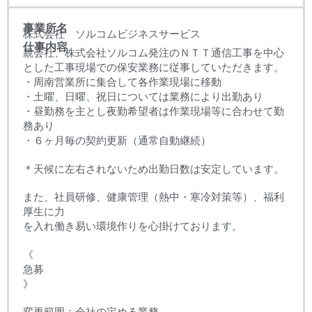
事業所名
株式会社 ソルコムビジネスサービス
仕事内容
親会社、株式会社ソルコム発注のＮＴＴ通信工事を中心
とした工事現場での保安業務に従事していただきます。
・周南営業所に集合して各作業現場に移動
・土曜、日曜、祝日については業務により出勤あり
・昼勤務を主とし夜勤希望者は作業現場等に合わせて勤
務あり
・６ヶ月毎の契約更新（通常自動継続）
＊天候に左右されないため出勤日数は安定しています。
また、社員研修、健康管理（熱中・寒冷対策等）、福利
厚生に力
を入れ働き易い環境作りを心掛けております。
《
急募
》
変更範囲：会社の定める業務