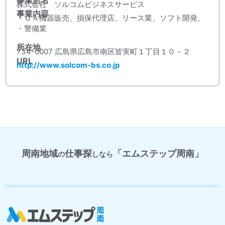
株式会社 ソルコムビジネスサービス
事業内容
・ＯＡ機器販売、損保代理店、リース業、ソフト開発、
・警備業
所在地
734-0007 広島県広島市南区皆実町１丁目１０－２
URL
http://www.solcom-bs.co.jp
周南地域
仕事探
「エムステップ周南」
の
しなら