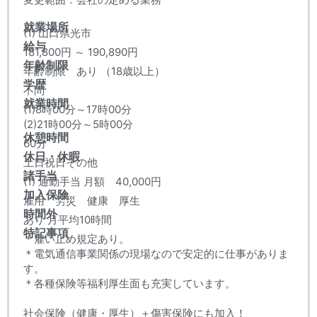
就業場所
(1) 山口県光市
給与
181,800円 ～ 190,890円
年齢制限
年齢制限 あり （18歳以上）
学歴
不問
就業時間
(1)8時00分～17時00分
(2)21時00分～5時00分
休憩時間
60分
休日・休暇
土日祝日その他
諸手当
(1) 通勤手当 月額 40,000円
加入保険
雇用 労災 健康 厚生
時間外
あり 月平均10時間
特記事項
＊雇い止め規定あり。
＊電気通信事業関係の現場なので安定的に仕事がありま
す。
＊各種保険等福利厚生面も充実しています。
社会保険（健康・厚生）＋傷害保険にも加入！