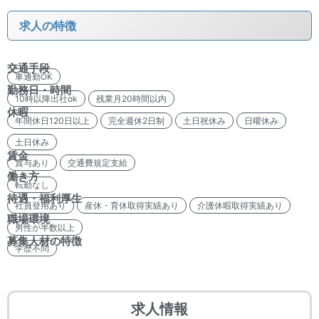
求人の特徴
交通手段
車通勤OK
勤務日・時間
10時以降出社ok
残業月20時間以内
休暇
年間休日120日以上
完全週休2日制
土日祝休み
日曜休み
土日休み
賃金
賞与あり
交通費規定支給
働き方
転勤なし
待遇・福利厚生
社員登用あり
産休・育休取得実績あり
介護休暇取得実績あり
職場環境
男性が半数以上
募集人材の特徴
学歴不問
求人情報