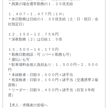
＊残業の場合通常勤務の１．２５倍支給
１，４０７～１，４７７円（１Ｈ）
＊休日勤務は日給の１．３５倍支給（土・日・祝日・会
社指定日）
１２，１５０～１２，７５８円
＊深夜勤務（２）は日給１．５倍
１３，５００～１４，１７５円
＊勤務日数相談：可（パート勤務も可）
＊週払いも可
＊駐車場料金個人負担あり：１，５００円～２，５００
円
＊未経験者：日額９，０００円＋諸手当
＊有資格者：日額９，１５０円＋諸手当（交通誘導２級
資格）
＊リーダー：日額９，４５０円＋諸手当（目安２年程
度）
【求人・求職者の皆様へ