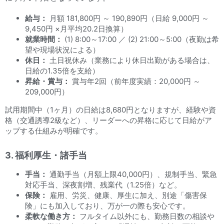
給与：
月額 181,800円 ～ 190,890円（日給 9,000円 ～
9,450円 ×月平均20.2日換算）
就業時間：
(1) 8:00～17:00 ／ (2) 21:00～5:00（夜勤は希
望や現場状況による）
休日：
土日祝休み（業務により休日出勤がある場合は、
日給の1.35倍を支給）
昇給・賞与：
賞与年2回（前年度実績：20,000円 ～
209,000円）
試用期間中（1ヶ月）の日給は8,680円となりますが、経験や資
格（交通誘導2級など）、リーダーへの昇格に応じて日給がア
ップする仕組みが明確です。
3. 福利厚生・諸手当
手当：
通勤手当（月額上限40,000円）、規制手当、緊急
対応手当、深夜割増、残業代（1.25倍）など。
保険：
雇用、労災、健康、厚生に加え、別途「傷害保
険」にも加入しており、万が一の際も安心です。
柔軟な働き方：
フルタイム以外にも、勤務日数の相談や