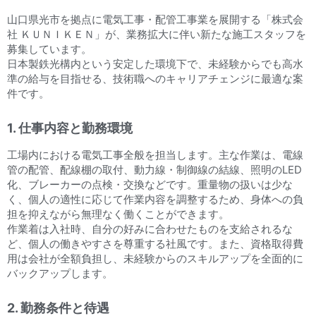
山口県光市を拠点に電気工事・配管工事業を展開する「株式会
社 ＫＵＮＩＫＥＮ」が、業務拡大に伴い新たな施工スタッフを
募集しています。
日本製鉄光構内という安定した環境下で、未経験からでも高水
準の給与を目指せる、技術職へのキャリアチェンジに最適な案
件です。
1. 仕事内容と勤務環境
工場内における電気工事全般を担当します。主な作業は、電線
管の配管、配線棚の取付、動力線・制御線の結線、照明のLED
化、ブレーカーの点検・交換などです。重量物の扱いは少な
く、個人の適性に応じて作業内容を調整するため、身体への負
担を抑えながら無理なく働くことができます。
作業着は入社時、自分の好みに合わせたものを支給されるな
ど、個人の働きやすさを尊重する社風です。また、資格取得費
用は会社が全額負担し、未経験からのスキルアップを全面的に
バックアップします。
2. 勤務条件と待遇