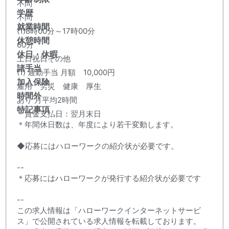
不問
学歴
不問
就業時間
(1)8時00分～17時00分
休憩時間
60分
休日・休暇
土日祝日その他
諸手当
(1) 通勤手当 月額 10,000円
加入保険
雇用 労災 健康 厚生
時間外
あり 月平均2時間
特記事項
＊賃金支払日：翌月末日
＊年間休日数は、年度により若干変動します。
◆応募にはハローワークの紹介状が必要です。
--
＊応募にはハローワークが発行する紹介状が必要です
--
この求人情報は「ハローワークインターネットサービ
ス」で公開されている求人情報を転載しております。