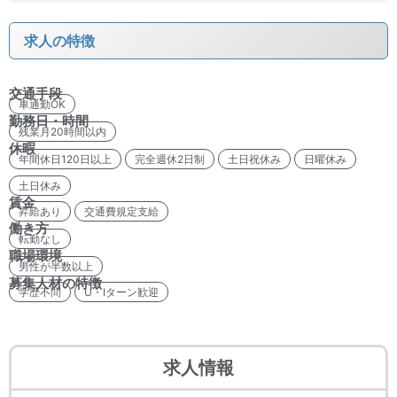
求人の特徴
交通手段
車通勤OK
勤務日・時間
残業月20時間以内
休暇
年間休日120日以上
完全週休2日制
土日祝休み
日曜休み
土日休み
賃金
昇給あり
交通費規定支給
働き方
転勤なし
職場環境
男性が半数以上
募集人材の特徴
学歴不問
U・Iターン歓迎
求人情報