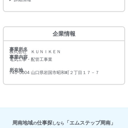
企業情報
事業所名
株式会社 ＫＵＮＩＫＥＮ
事業内容
電気工事・配管工事業
所在地
740-0004 山口県岩国市昭和町２丁目１７－７
周南地域
仕事探
「エムステップ周南」
の
しなら