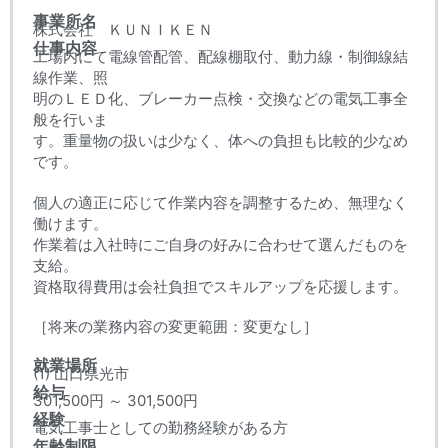
事業所名
株式会社 ＫＵＮＩＫＥＮ
仕事内容
工場内にて電線管配管、配線棚取付、動力線・制御線結
線作業、照
明のＬＥＤ化、ブレーカー点検・交換などの電気工事全
般を行いま
す。重量物の扱いは少なく、体への負担も比較的少なめ
です。
個人の適正に応じて作業内容を調整するため、無理なく
働けます。
作業着は入社時にご自身の好みに合わせて選んだものを
支給。
資格取得費用は会社負担でスキルアップを応援します。
［将来の業務内容の変更範囲：変更なし］
就業場所
(1) 山口県光市
給与
301,500円 ～ 301,500円
経験
電気工事士としての勤務経験がある方
年齢制限