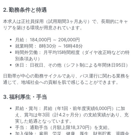
2. 勤務条件と待遇
本求人は正社員採用（試用期間3ヶ月あり）で、長期的にキャ
リアを築ける環境が用意されています。
月給： 184,000円 ～ 206,000円
就業時間： 8時30分 ～ 16時48分
時間外労働： 月平均15時間程度（ダイヤ改正時などの特
別条項あり）
休日： 日祝日、その他（シフト制による年間休日95日）
日勤帯が中心の勤務サイクルであり、バス運行に関わる業務を
通じて、地域社会への貢献を肌で感じることができます。
3. 福利厚生・手当
昇給・賞与： 昇給（年1回・前年度実績6,000円）に加
え、賞与は年3回（計4.2ヶ月分）の支給実績があり、充
実した処遇となっています。
手当： 通勤手当（月額上限18,370円）を支給。
加入保険： 雇用、労災、健康、厚生、財形貯蓄、退職金