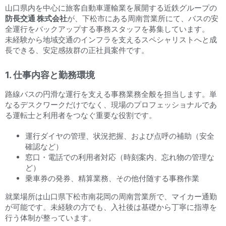
山口県内を中心に旅客自動車運輸業を展開する近鉄グループの
防長交通 株式会社
が、下松市にある周南営業所にて、バスの安
全運行をバックアップする事務スタッフを募集しています。
未経験から地域交通のインフラを支えるスペシャリストへと成
長できる、安定感抜群の正社員案件です。
1. 仕事内容と勤務環境
路線バスの円滑な運行を支える事務業務全般を担当します。単
なるデスクワークだけでなく、現場のプロフェッショナルであ
る運転士と利用者をつなぐ重要な役割です。
運行ダイヤの管理、状況把握、および点呼の補助（安全
確認など）
窓口・電話での利用者対応（時刻案内、忘れ物の管理な
ど）
乗車券の発券、精算業務、その他付随する事務作業
就業場所は山口県下松市南花岡の周南営業所で、マイカー通勤
が可能です。未経験の方でも、入社後は基礎から丁寧に指導を
行う体制が整っています。