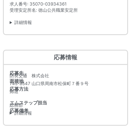
求人番号: 35070-03934361
受理安定所名: 徳山公共職業安定所
詳細情報
応募情報
応募先
防長交通 株式会社
面接地
745-8547 山口県周南市松保町７番９号
応募方法
郵送
エムステップ担当
総務部
応募備考
詳細情報