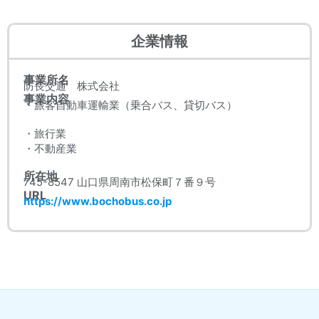
企業情報
事業所名
防長交通 株式会社
事業内容
・旅客自動車運輸業（乗合バス、貸切バス）
・旅行業
・不動産業
所在地
745-8547 山口県周南市松保町７番９号
URL
https://www.bochobus.co.jp