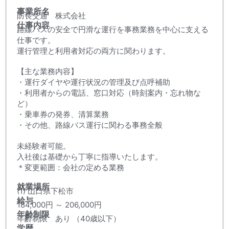
事業所名
防長交通 株式会社
仕事内容
路線バスの安全で円滑な運行を事務業務を中心に支える
仕事です。
運行管理と利用者対応の両方に関わります。
【主な業務内容】
・運行ダイヤや運行状況の管理及び点呼補助
・利用者からの電話、窓口対応（時刻案内・忘れ物な
ど）
・乗車券の発券、清算業務
・その他、路線バス運行に関わる事務全般
未経験者可能。
入社後は基礎から丁寧に指導いたします。
＊変更範囲：会社の定める業務
就業場所
(1) 山口県下松市
給与
184,000円 ～ 206,000円
年齢制限
年齢制限 あり （40歳以下）
学歴