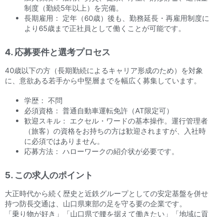
制度（勤続5年以上）を完備。
長期雇用： 定年（60歳）後も、勤務延長・再雇用制度に
より65歳まで正社員として働くことが可能です。
4. 応募要件と選考プロセス
40歳以下の方（長期勤続によるキャリア形成のため）を対象
に、意欲ある若手から中堅層までを幅広く募集しています。
学歴： 不問
必須資格： 普通自動車運転免許（AT限定可）
歓迎スキル： エクセル・ワードの基本操作。運行管理者
（旅客）の資格をお持ちの方は歓迎されますが、入社時
に必須ではありません。
応募方法： ハローワークの紹介状が必要です。
5. この求人のポイント
大正時代から続く歴史と近鉄グループとしての安定基盤を併せ
持つ防長交通は、山口県東部の足を守る要の企業です。
「乗り物が好き」「山口県で腰を据えて働きたい」「地域に貢