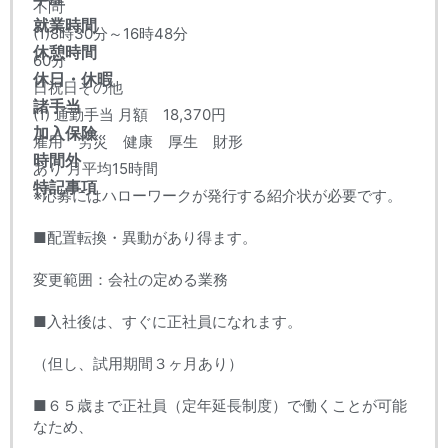
不問
就業時間
(1)8時30分～16時48分
休憩時間
60分
休日・休暇
日祝日その他
諸手当
(1) 通勤手当 月額 18,370円
加入保険
雇用 労災 健康 厚生 財形
時間外
あり 月平均15時間
特記事項
※応募にはハローワークが発行する紹介状が必要です。
■配置転換・異動があり得ます。
変更範囲：会社の定める業務
■入社後は、すぐに正社員になれます。
（但し、試用期間３ヶ月あり）
■６５歳まで正社員（定年延長制度）で働くことが可能
なため、