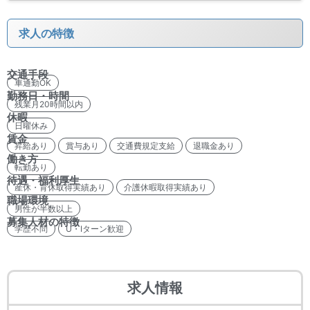
求人の特徴
交通手段
車通勤OK
勤務日・時間
残業月20時間以内
休暇
日曜休み
賃金
昇給あり
賞与あり
交通費規定支給
退職金あり
働き方
転勤あり
待遇・福利厚生
産休・育休取得実績あり
介護休暇取得実績あり
職場環境
男性が半数以上
募集人材の特徴
学歴不問
U・Iターン歓迎
求人情報