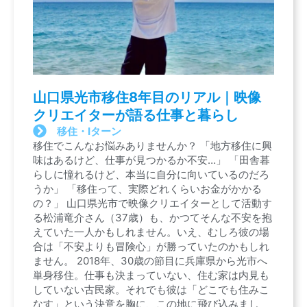
山口県光市移住8年目のリアル｜映像
クリエイターが語る仕事と暮らし
移住・Iターン
移住でこんなお悩みありませんか？ 「地方移住に興
味はあるけど、仕事が見つかるか不安…」 「田舎暮
らしに憧れるけど、本当に自分に向いているのだろ
うか」 「移住って、実際どれくらいお金がかかる
の？」 山口県光市で映像クリエイターとして活動す
る松浦竜介さん（37歳）も、かつてそんな不安を抱
えていた一人かもしれません。いえ、むしろ彼の場
合は「不安よりも冒険心」が勝っていたのかもしれ
ません。 2018年、30歳の節目に兵庫県から光市へ
単身移住。仕事も決まっていない、住む家は内見も
していない古民家。それでも彼は「どこでも住みこ
なす」という決意を胸に、この地に飛び込みまし