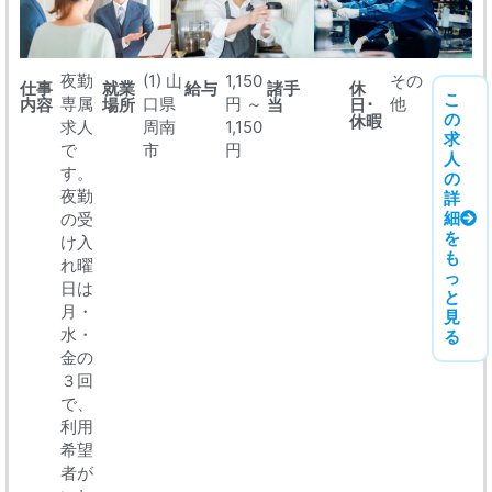
夜勤
(1) 山
1,150
その
仕事
就業
給与
諸手
休
こ
専属
口県
円 ～
他
内容
場所
当
日･
の
休暇
求人
周南
1,150
求
で
市
円
人
す。
の
夜勤
詳
細
の受
を
け入
も
れ曜
っ
日は
と
月・
見
水・
る
金の
３回
で、
利用
希望
者が