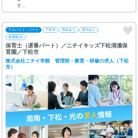
す...
アルバイト・パート
下松市
昇給あり
賞与あり
車通勤OK
保育士（遅番パート）／ニチイキッズ下松清瀬保
育園／下松市
株式会社ニチイ学館 管理部 - 教育・研修の求人（下松
市）