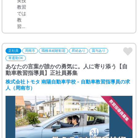
実技
教習
では
教
習...
正社員
周南市
職種未経験歓迎
昇給あり
賞与あり
車通勤OK
あなたの言葉が誰かの勇気に。人に寄り添う【自
動車教習指導員】正社員募集
株式会社トモタ 南陽自動車学校 - 自動車教習指導員の求
人（周南市）