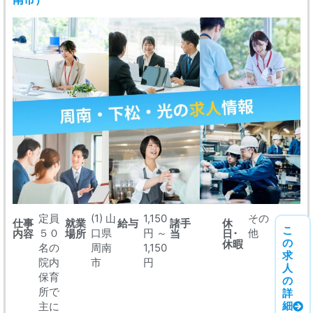
定員
(1) 山
1,150
その
仕事
就業
給与
諸手
休
こ
５０
口県
円 ～
他
内容
場所
当
日･
の
休暇
名の
周南
1,150
求
院内
市
円
人
保育
の
所で
詳
細
主に