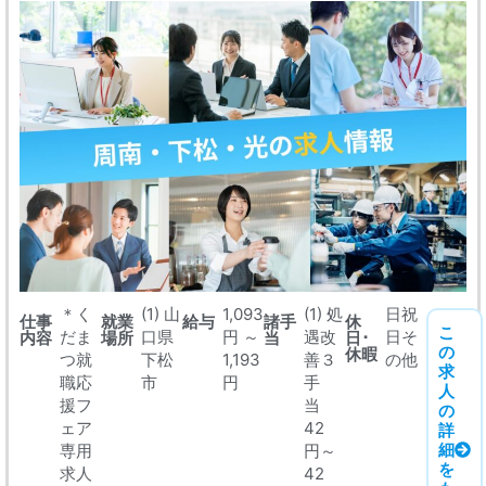
＊く
(1) 山
1,093
(1) 処
日祝
仕事
就業
給与
諸手
休
こ
だま
口県
円 ～
遇改
日そ
内容
場所
当
日･
の
休暇
つ就
下松
1,193
善３
の他
求
職応
市
円
手
人
援フ
当
の
ェア
42
詳
細
専用
円～
を
求人
42