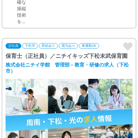
確な
操縦
技術
を...
正社員
下松市
昇給あり
賞与あり
車通勤OK
保育士（正社員）／ニチイキッズ下松末武保育園
株式会社ニチイ学館 管理部 - 教育・研修の求人（下松
市）