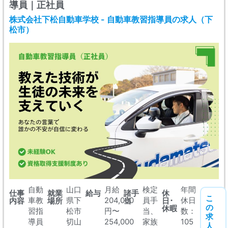
導員｜正社員
株式会社下松自動車学校 - 自動車教習指導員の求人（下
松市）
自動
山口
月給
検定
年間
仕事
就業
給与
諸手
休
こ
車教
県下
204,000
員手
休日
内容
場所
当
日･
の
休暇
習指
松市
円〜
当、
数：
求
導員
切山
254,000
家族
105
人