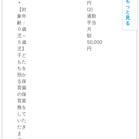
も
＊
円
っ
【対
(2)
と
象年
通勤
見
齢：
手当
る
０歳
月
児～
額
５歳
50,000
児】
円
子ど
もた
ちを
預か
る保
育園
の保
育業
務を
して
いた
だき
ま