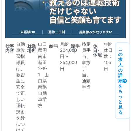
自動
山口
月給
検定
年間
仕事
就業
給与
諸手
休
こ
車教
県周
204,000
員手
休日
内容
場所
当
日･
の
休暇
習指
南市
円〜
当、
数：
求
導員
新田
254,000
家族
105
人
は、
2-6-
円
手
日
の
教習
1 山
当、
詳
細
生に
口県
通勤
を
安全
南陽
手当
も
で正
自動
っ
しい
車学
と
運転
校
見
技術
る
を身
につ
けて