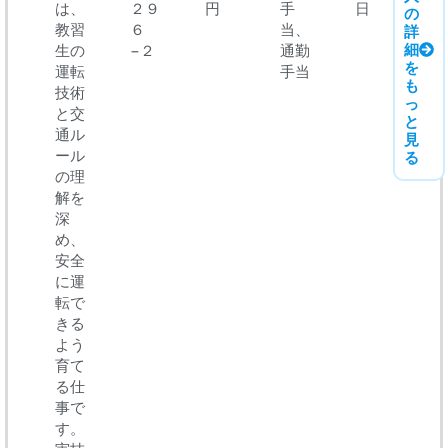
は、
２９
円
手
日
の
教習
６
当、
詳
細
生の
−２
通勤
を
運転
手当
も
技術
っ
と交
と
通ル
見
ール
る
の理
解を
深
め、
安全
に運
転で
きる
よう
育て
る仕
事で
す。