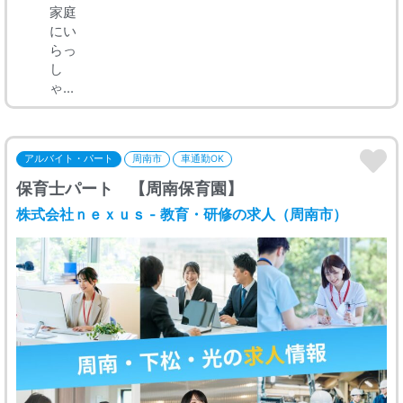
家庭
にい
らっ
し
ゃ...
アルバイト・パート
周南市
車通勤OK
保育士パート 【周南保育園】
株式会社ｎｅｘｕｓ - 教育・研修の求人（周南市）