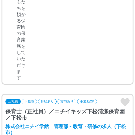
もた
ちを
預か
る保
育園
の保
育業
務を
して
いた
だき
ま
す...
正社員
下松市
昇給あり
賞与あり
車通勤OK
保育士（正社員）／ニチイキッズ下松清瀬保育園
／下松市
株式会社ニチイ学館 管理部 - 教育・研修の求人（下松
市）