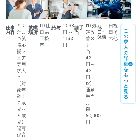
＊く
(1) 山
1,093
(1) 処
日祝
仕事
就業
給与
諸手
休
こ
だま
口県
円 ～
遇改
日そ
内容
場所
当
日･
の
休暇
つ就
下松
1,193
善３
の他
求
職応
市
円
手
人
援フ
当
の
ェア
42
詳
細
専用
円～
を
求人
42
も
＊
円
っ
【対
(2)
と
象年
通勤
見
齢：
手当
る
０歳
月
児～
額
５歳
50,000
児】
円
認可
保育