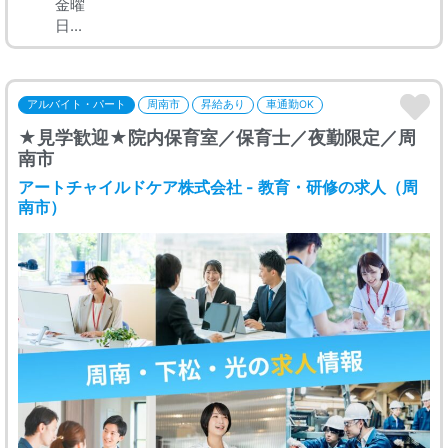
金曜
日...
アルバイト・パート
周南市
昇給あり
車通勤OK
★見学歓迎★院内保育室／保育士／夜勤限定／周
南市
アートチャイルドケア株式会社 - 教育・研修の求人（周
南市）