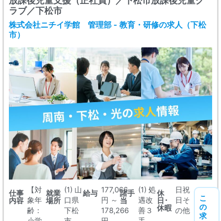
放課後児童支援（正社員）／下松市放課後児童ク
ラブ／下松市
株式会社ニチイ学館 管理部 - 教育・研修の求人（下松
市）
【対
(1) 山
177,066
(1) 処
日祝
仕事
就業
給与
諸手
休
こ
象年
口県
円 ～
遇改
日そ
内容
場所
当
日･
の
休暇
齢：
下松
178,266
善３
の他
求
小学
市
円
手