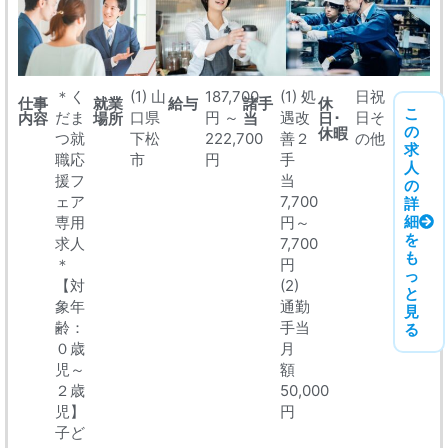
＊く
(1) 山
187,700
(1) 処
日祝
仕事
就業
給与
諸手
休
こ
だま
口県
円 ～
遇改
日そ
内容
場所
当
日･
の
休暇
つ就
下松
222,700
善２
の他
求
職応
市
円
手
人
援フ
当
の
ェア
7,700
詳
細
専用
円～
を
求人
7,700
も
＊
円
っ
【対
(2)
と
象年
通勤
見
齢：
手当
る
０歳
月
児～
額
２歳
50,000
児】
円
子ど