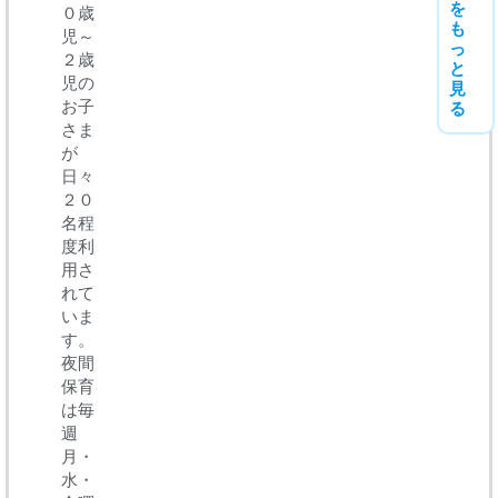
を
０歳
も
児～
っ
２歳
と
児の
見
お子
る
さま
が
日々
２０
名程
度利
用さ
れて
いま
す。
夜間
保育
は毎
週
月・
水・