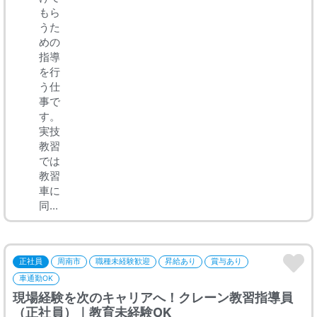
もら
うた
めの
指導
を行
う仕
事で
す。
実技
教習
では
教習
車に
同...
正社員
周南市
職種未経験歓迎
昇給あり
賞与あり
車通勤OK
現場経験を次のキャリアへ！クレーン教習指導員
（正社員）｜教育未経験OK