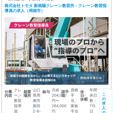
株式会社トモタ 新南陽クレーン教習所 - クレーン教習指
導員の求人（周南市）
クレ
山口
月給
資格
年間
仕事
就業
給与
諸手
休
こ
ーン
県周
204,000
手
休日
内容
場所
当
日･
の
休暇
教習
南市
円〜
当、
数：
求
指導
新田
264,000
家族
115
人
員
2-6-
円
手当
日
の