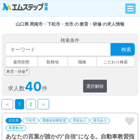
山口県 周南市・下松市・光市 の 教育・研修 の求人情報
検索条件
検索
雇用形態
勤務地
職種
こだわり検索
×
教育・研修
40
選択解除
求人数
件
＜
1
2
＞
正社員
下松市
職種未経験歓迎
昇給あり
賞与あり
車通勤OK
あなたの言葉が誰かの“自信”になる。自動車教習指