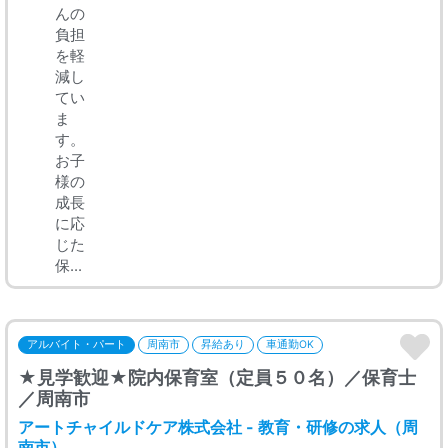
んの
負担
を軽
減し
てい
ま
す。
お子
様の
成長
に応
じた
保...
アルバイト・パート
周南市
昇給あり
車通勤OK
★見学歓迎★院内保育室（定員５０名）／保育士
／周南市
アートチャイルドケア株式会社 - 教育・研修の求人（周
南市）