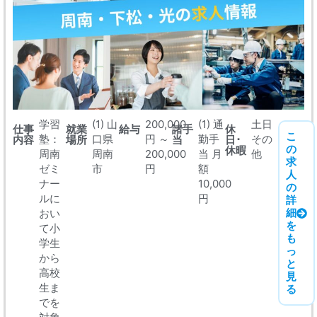
学習
(1) 山
200,000
(1) 通
土日
仕事
就業
給与
諸手
休
こ
塾：
口県
円 ～
勤手
その
内容
場所
当
日･
の
休暇
周南
周南
200,000
当 月
他
求
ゼミ
市
円
額
人
ナー
10,000
の
ルに
円
詳
細
おい
を
て小
も
学生
っ
から
と
高校
見
生ま
る
でを