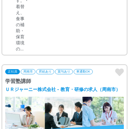
す。・
着替
え、
食事
の補
助・
保育
環境
の...
正社員
周南市
昇給あり
賞与あり
車通勤OK
学習塾講師
ＵＲジャーニー株式会社 - 教育・研修の求人（周南市）