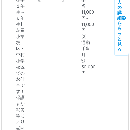
人
１年
当
の
生～
11,000
詳
細
６年
円～
を
生】
11,000
も
花岡
円
っ
小学
(2)
と
校
通勤
見
区・
手当
る
中村
月
小学
額
校区
50,000
での
円
お仕
事で
す！
保護
者が
就労
等に
より
昼間