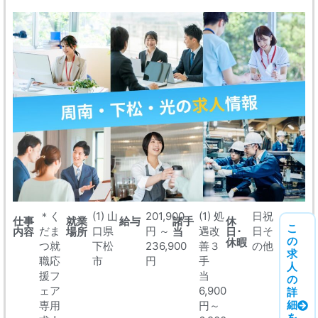
＊く
(1) 山
201,900
(1) 処
日祝
仕事
就業
給与
諸手
休
こ
だま
口県
円 ～
遇改
日そ
内容
場所
当
日･
の
休暇
つ就
下松
236,900
善３
の他
求
職応
市
円
手
人
援フ
当
の
ェア
6,900
詳
細
専用
円～
を