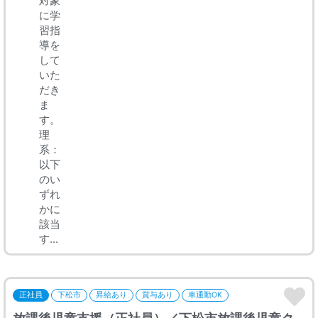
対象
に学
習指
導を
して
いた
だき
ま
す。
理
系：
以下
のい
ずれ
かに
該当
す...
正社員
下松市
昇給あり
賞与あり
車通勤OK