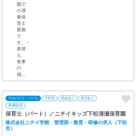
園で
の遅
番保
育士
業務
で
す。・
着替
え、
食事
の
補...
アルバイト・パート
下松市
昇給あり
賞与あり
車通勤OK
保育士（パート）／ニチイキッズ下松清瀬保育園
株式会社ニチイ学館 管理部 - 教育・研修の求人（下松
市）