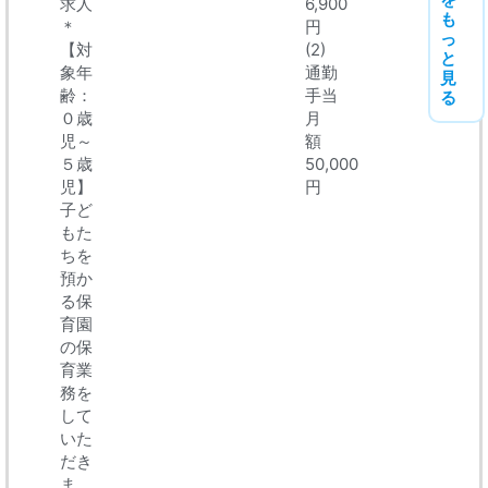
求人
6,900
も
＊
円
っ
【対
(2)
と
象年
通勤
見
齢：
手当
る
０歳
月
児～
額
５歳
50,000
児】
円
子ど
もた
ちを
預か
る保
育園
の保
育業
務を
して
いた
だき
ま