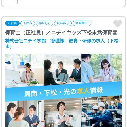
す...
正社員
下松市
昇給あり
賞与あり
車通勤OK
保育士（正社員）／ニチイキッズ下松末武保育園
株式会社ニチイ学館 管理部 - 教育・研修の求人（下松
市）