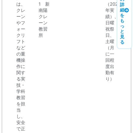
は、
1 新
（2024
詳
細
クレ
南陽
年実
を
ーン
クレ
績）、
も
やフ
ーン
日曜
っ
ォー
教習
祝祭
と
クリ
所
日、
見
フト
土曜
る
など
（月
の重
に一
機操
回程
作に
度出
関す
勤有
る実
り）
技・
学科
教習
を担
当
し、
安全
で正