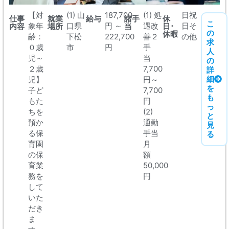
【対
(1) 山
187,700
(1) 処
日祝
仕事
就業
給与
諸手
休
こ
象年
口県
円 ～
遇改
日そ
内容
場所
当
日･
の
休暇
齢：
下松
222,700
善２
の他
求
０歳
市
円
手
人
児～
当
の
２歳
7,700
詳
細
児】
円～
を
子ど
7,700
も
もた
円
っ
ちを
(2)
と
預か
通勤
見
る保
手当
る
育園
月
の保
額
育業
50,000
務を
円
して
いた
だき
ま