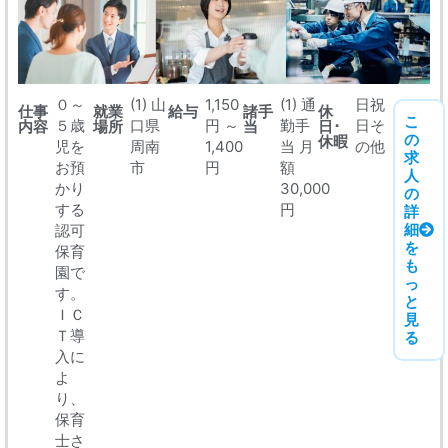
０～
(1) 山
1,150
(1) 通
日祝
仕事
就業
給与
諸手
休
こ
５歳
口県
円 ～
勤手
日そ
内容
場所
当
日･
の
休暇
児を
周南
1,400
当 月
の他
求
お預
市
円
額
人
かり
30,000
の
する
円
詳
細
認可
を
保育
も
園で
っ
す。
と
ＩＣ
見
Ｔ導
る
入に
よ
り、
保育
士さ