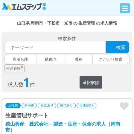
山口県 周南市・下松市・光市 の 生産管理 の求人情報
検索条件
検索
雇用形態
勤務地
職種
こだわり検索
×
生産管理
1
選択解除
求人数
件
正社員
周南市
昇給あり
賞与あり
車通勤OK
生産管理サポート
徳山興産 株式会社 - 製造・生産・保全の求人（周南
市）