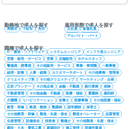
勤務地で求人を探す
雇用形態で求人を探す
周南市
下松市
光市
正社員
派遣社員
アルバイト・パート
職種で求人を探す
IT・通信・ソフトウェア
システムエンジニア
インフラ系エンジニア
営業・販売・サービス
営業
店舗販売
ホテルスタッフ
警備員・誘導員
その他販売・サービス
事務・管理職
一般事務
経理・財務
人事・総務
カスタマーサポート
その他事務・管理者
クリエイティブ系
その他クリエイティブ
マーケティング・企画
広告プランナー
その他企画
金融・不動産
銀行業務
保険
不動産管理
その他金融・不動産
医療・福祉
看護師
薬剤師
介護職
リハビリテーション
栄養士
医療事務
その他医療・福祉
教育・研修
教員・教師
塾講師
語学講師
保育士
その他教育・研修
製造・生産・保全
製造オペレーター
品質管理
生産管理
設備保全
技術者
整備士
その他製造・生産・保全
建設・土木・電気工事
建築設計
施工管理
現場作業員