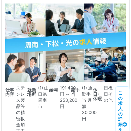
ステ
(1) 山
191,400
(1) 通
日祝
仕事
就業
給与
諸手
休
こ
ンレ
口県
円 ～
勤手
日そ
内容
場所
当
日･
の
休暇
ス製
周南
253,200
当 月
の他
求
品等
市
円
額
人
の精
30,000
の
密板
円
詳
細
金加
を
工工