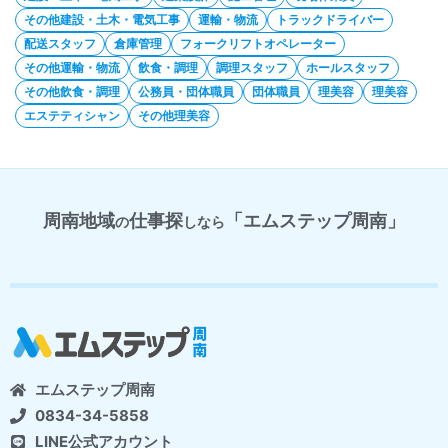
その他建設・土木・電気工事
運輸・物流
トラックドライバー
配送スタッフ
倉庫管理
フォークリフトオペレーター
その他運輸・物流
飲食・調理
調理スタッフ
ホールスタッフ
その他飲食・調理
公務員・団体職員
団体職員
理美容
理美容
エステティシャン
その他理美容
周南地域
仕事探
「エムステップ周南」
の
しなら
エムステップ周南
0834-34-5858
LINE公式アカウント