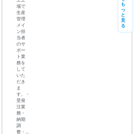
も
場で
っ
生産
と
管理
見
メイ
る
ン担
当者
のサ
ポー
ト業
務を
して
いた
だき
ま
す。・
受発
注業
務・
納期
調
整・...