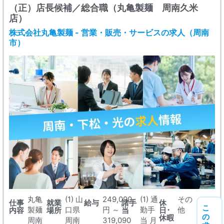
（正）店長候補／総合職（丸亀製麺 周南久米
店）
株式会社丸亀製麺 - 営業・販売・サービスの求人（周南
市）
丸亀
(1) 山
249,090
(1) 通
その
仕事
就業
給与
諸手
休
こ
製麺
口県
円 ～
勤手
他
内容
場所
当
日･
の
休暇
周南
周南
319,090
当 月