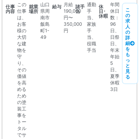
この
山口
月給
通勤
年間
仕事
就業
給与
諸手
休
こ
仕事
県周
190,000
手
休日
内容
場所
当
日･
の
休暇
は、
南市
円〜
当、
数：
求
お客
飯島
350,000
家族
96
人
様の
町1-
円
手
日、
の
大切
49
当、
日祭
詳
細
な建
役職
日、
を
物を
手当
年末
も
守
年始
っ
り、
5
と
その
日、
見
価値
夏季
る
を高
休暇
める
3日
ため
の塗
装工
事を
トー
タル
でサ