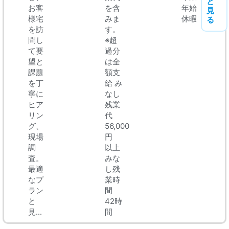
と
お客
を含
年始
見
様宅
みま
休暇
る
を訪
す。
問し
※超
て要
過分
望と
は全
課題
額支
を丁
給 み
寧に
なし
ヒア
残業
リン
代
グ、
56,000
現場
円
調
以上
査。
みな
最適
し残
なプ
業時
ラン
間
と
42時
見...
間