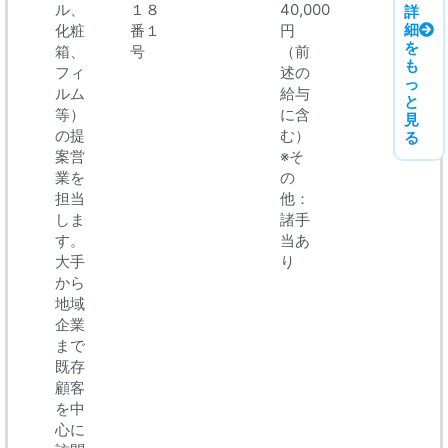
ル、
１８
40,000
詳
細
化粧
番１
円
を
箱、
号
（前
も
フィ
述の
っ
ルム
給与
と
等）
に含
見
の提
む）
る
案営
※そ
業を
の
担当
他：
しま
諸手
す。
当あ
大手
り
から
地域
企業
まで
既存
顧客
を中
心に