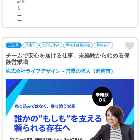
訪問
し、
ニ
ー...
正社員
周南市
土日祝休み
職種未経験歓迎
昇給あり
チームで安心を届ける仕事。未経験から始める保
険営業職
株式会社ライフデザイン - 営業の求人（周南市）