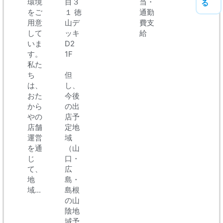
環境
目３
当・
る
をご
１ 徳
通勤
用意
山デ
費支
して
ッキ
給
いま
D2
す。
1F
私た
ち
但
は、
し、
おた
今後
から
の出
やの
店予
店舗
定地
運営
域
を通
（山
じ
口・
て、
広
地
島・
域...
島根
の山
陰地
域予