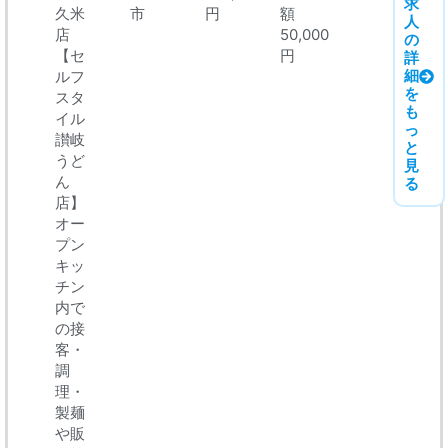
求
久米
市
円
額
人
店
50,000
の
【セ
円
詳
細
ルフ
を
スタ
も
イル
っ
讃岐
と
うど
見
ん
る
店】
オー
プン
キッ
チン
内で
の接
客・
調
理・
製麺
や販