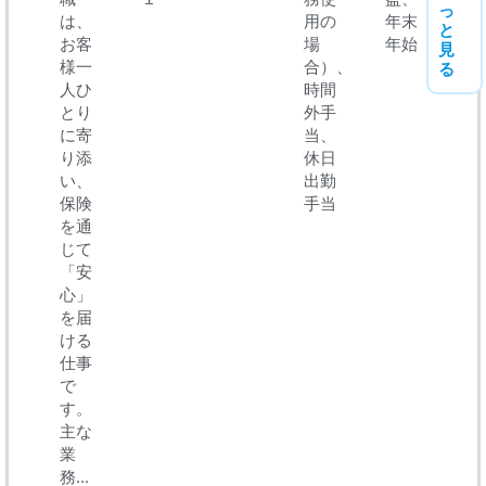
っ
は、
用の
年末
と
お客
場
年始
見
様一
合）、
る
人ひ
時間
とり
外手
に寄
当、
り添
休日
い、
出勤
保険
手当
を通
じて
「安
心」
を届
ける
仕事
で
す。
主な
業
務...