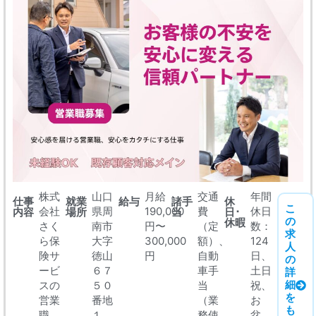
株式
山口
月給
交通
年間
仕事
就業
給与
諸手
休
こ
会社
県周
190,000
費
休日
内容
場所
当
日･
の
休暇
さく
南市
円〜
（定
数：
求
ら保
大字
300,000
額）、
124
人
険サ
徳山
円
自動
日、
の
ービ
６７
車手
土日
詳
細
スの
５０
当
祝、
を
営業
番地
（業
お
も
職
１
務使
盆、