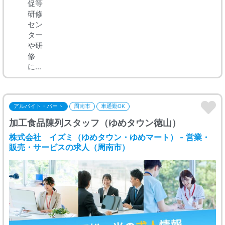
促等
研修
セン
ター
や研
修
に...
アルバイト・パート
周南市
車通勤OK
加工食品陳列スタッフ（ゆめタウン徳山）
株式会社 イズミ（ゆめタウン・ゆめマート） - 営業・
販売・サービスの求人（周南市）