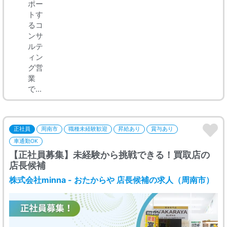
ポー
トす
るコ
ンサ
ルテ
ィン
グ営
業
で...
正社員
周南市
職種未経験歓迎
昇給あり
賞与あり
車通勤OK
【正社員募集】未経験から挑戦できる！買取店の
店長候補
株式会社minna - おたからや 店長候補の求人（周南市）