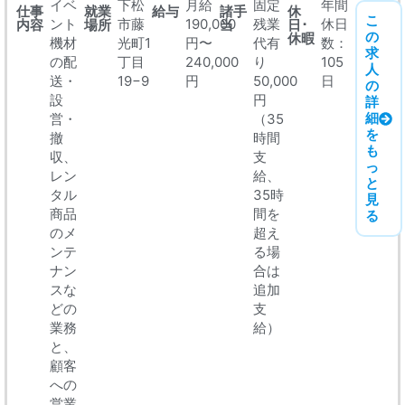
イベ
下松
月給
固定
年間
仕事
就業
給与
諸手
休
こ
ント
市藤
190,000
残業
休日
内容
場所
当
日･
の
休暇
機材
光町1
円〜
代有
数：
求
の配
丁目
240,000
り
105
人
送・
19−9
円
50,000
日
の
設
円
詳
細
営・
（35
を
撤
時間
も
収、
支
っ
レン
給、
と
タル
35時
見
商品
間を
る
のメ
超え
ンテ
る場
ナン
合は
スな
追加
どの
支
業務
給）
と、
顧客
への
営業