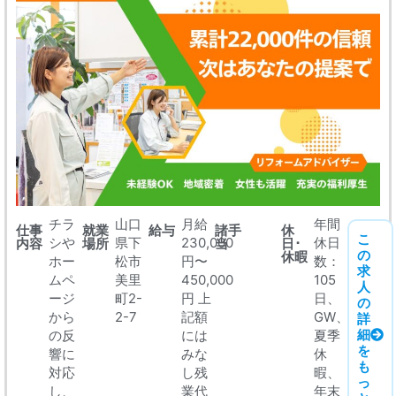
チラ
山口
月給
年間
仕事
就業
給与
諸手
休
こ
シや
県下
230,000
休日
内容
場所
当
日･
の
休暇
ホー
松市
円〜
数：
求
ムペ
美里
450,000
105
人
ージ
町2-
円 上
日、
の
から
2-7
記額
GW、
詳
細
の反
には
夏季
を
響に
みな
休
も
対応
し残
暇、
っ
し、
業代
年末