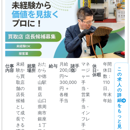
未経
おた
月給
マネ
年間
仕事
就業
給与
諸手
休
こ
験か
から
200,000
ージ
休日
内容
場所
当
日･
の
休暇
ら買
や徳
円〜
ャー
数：
求
取店
山駅
300,000
手
110
人
舗の
前
円 ＋
当・
日、
の
店長
店
各種
営業
年末
詳
細
候補
山口
手当
手
年始
を
とし
県周
当・
も
て成
南市
イン
っ
長で
銀座
フレ
と
きる
１丁
手
見