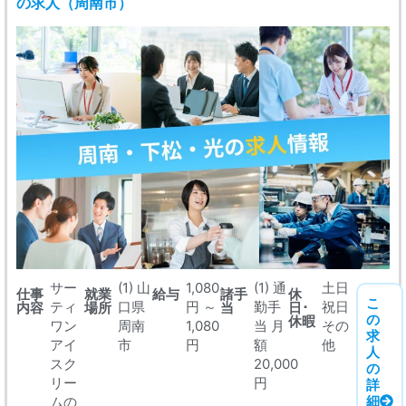
の求人（周南市）
サー
(1) 山
1,080
(1) 通
土日
仕事
就業
給与
諸手
休
こ
ティ
口県
円 ～
勤手
祝日
内容
場所
当
日･
の
休暇
ワン
周南
1,080
当 月
その
求
アイ
市
円
額
他
人
スク
20,000
の
リー
円
詳
細
ムの