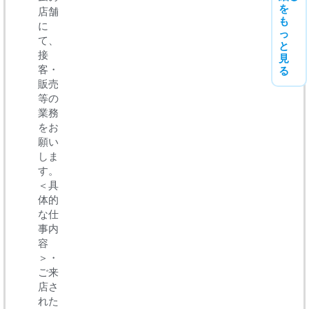
を
店舗
も
に
っ
て、
と
接
見
客・
る
販売
等の
業務
をお
願い
しま
す。
＜具
体的
な仕
事内
容
＞・
ご来
店さ
れた