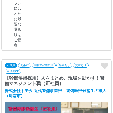
ラン
に合
わせ
た最
適な
選択
肢を
ご提
案...
正社員
周南市
職種未経験歓迎
昇給あり
賞与あり
車通勤OK
【幹部候補採用】人をまとめ、現場を動かす！警
備マネジメント職（正社員）
株式会社トモタ 近代警備事業部 - 警備幹部候補生の求人
（周南市）