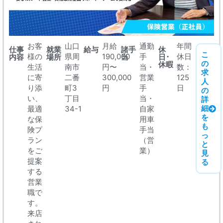
お客
山口
月給
通勤
年間
仕事
就業
給与
諸手
休
こ
様の
県周
190,000
手
休日
内容
場所
当
日･
の
休暇
生活
南市
円〜
当・
数：
求
に寄
二番
300,000
営業
125
人
り添
町3
円
手
日
の
い、
丁目
当・
詳
細
最適
34-1
自家
を
な保
用車
も
険プ
手当
っ
ラン
（営
と
をご
業）
見
提案
る
する
営業
職で
す。
来店