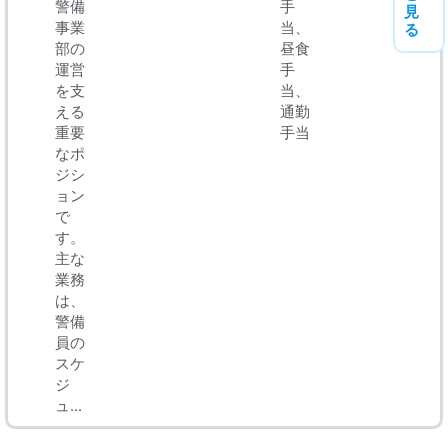
警備
手
見
事業
当、
る
部の
昼食
運営
手
を支
当、
える
通勤
重要
手当
なポ
ジシ
ョン
で
す。
主な
業務
は、
警備
員の
スケ
ジ
ュ...