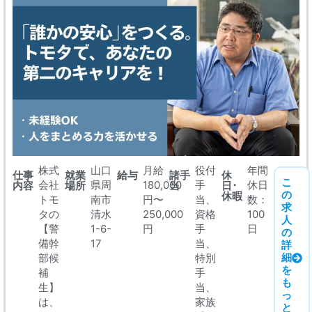
株式
山口
月給
役付
年間
仕事
就業
給与
諸手
休
こ
会社
県周
180,000
手
休日
内容
場所
当
日･
の
休暇
トモ
南市
円〜
当、
数：
求
タの
清水
250,000
資格
100
人
【警
1-6-
円
手
日
の
備幹
17
当、
詳
細
部候
特別
を
補
手
も
生】
当、
っ
は、
家族
と