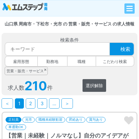
山口県 周南市・下松市・光市 の 営業・販売・サービス の求人情報
検索条件
検索
雇用形態
勤務地
職種
こだわり検索
×
営業・販売・サービス
210
選択解除
求人数
件
＜
1
2
3
…
＞
正社員
光市
職種未経験歓迎
昇給あり
賞与あり
車通勤OK
【営業｜未経験｜ノルマなし】自分のアイデアが