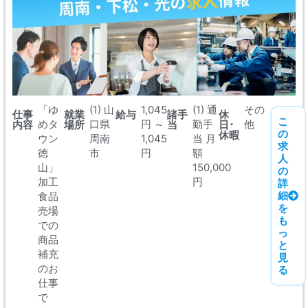
「ゆ
(1) 山
1,045
(1) 通
その
仕事
就業
給与
諸手
休
こ
めタ
口県
円 ～
勤手
他
内容
場所
当
日･
の
休暇
ウン
周南
1,045
当 月
求
徳
市
円
額
人
山」
150,000
の
加工
円
詳
細
食品
を
売場
も
での
っ
商品
と
補充
見
のお
る
仕事
で