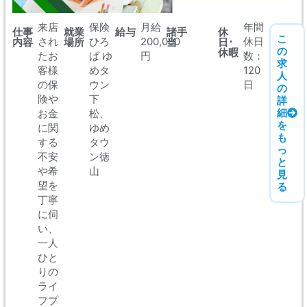
来店
保険
月給
年間
仕事
就業
給与
諸手
休
こ
され
ひろ
200,000
休日
内容
場所
当
日･
の
休暇
たお
ば ゆ
円
数：
求
客様
めタ
120
人
の保
ウン
日
の
険や
下
詳
細
お金
松、
を
に関
ゆめ
も
する
タウ
っ
不安
ン徳
と
や希
山
見
望を
る
丁寧
に伺
い、
一人
ひと
りの
ライ
フプ