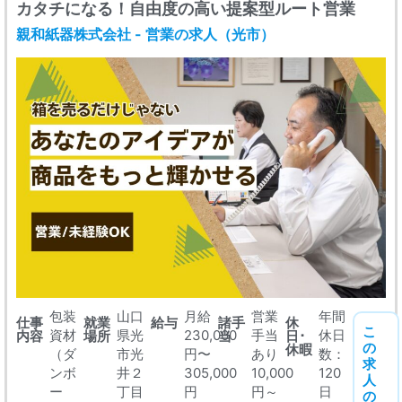
カタチになる！自由度の高い提案型ルート営業
親和紙器株式会社 - 営業の求人（光市）
包装
山口
月給
営業
年間
仕事
就業
給与
諸手
休
こ
資材
県光
230,000
手当
休日
内容
場所
当
日･
の
休暇
（ダ
市光
円〜
あり
数：
求
ンボ
井２
305,000
10,000
120
人
ー
丁目
円
円～
日
の