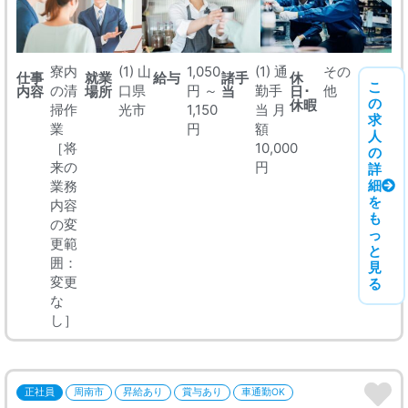
寮内
(1) 山
1,050
(1) 通
その
仕事
就業
給与
諸手
休
こ
の清
口県
円 ～
勤手
他
内容
場所
当
日･
の
休暇
掃作
光市
1,150
当 月
求
業
円
額
人
［将
10,000
の
来の
円
詳
細
業務
を
内容
も
の変
っ
更範
と
囲：
見
変更
る
な
し］
正社員
周南市
昇給あり
賞与あり
車通勤OK